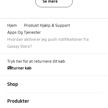
Se mere
Hjem
Produkt Hjælp & Support
Apps Og Tjenester
Hvordan aktiverer jeg push notifikationer fra
Galaxy Store?
Tryk her for at returnere dit køb
Returner køb
Åben
Footer Navigation
Shop
Åben
Produkter