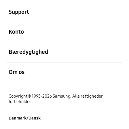
Åben
Support
Åben
Konto
Åben
Bæredygtighed
Åben
Om os
Copyright© 1995-2026 Samsung. Alle rettigheder
forbeholdes.
Danmark/Dansk