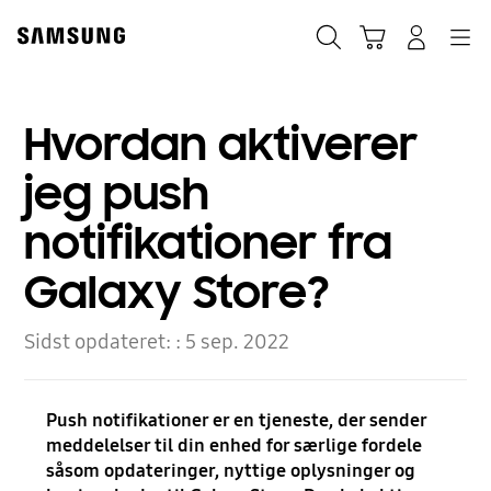
Skip
to
Søg
Indkøbskurv
Navigation
Log på
content
Hvordan aktiverer
jeg push
notifikationer fra
Galaxy Store?
Sidst opdateret: :
5 sep. 2022
Push notifikationer er en tjeneste, der sender
meddelelser til din enhed for særlige fordele
såsom opdateringer, nyttige oplysninger og