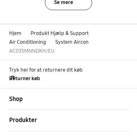
Se mere
Hjem
Produkt Hjælp & Support
Air Conditioning
System Aircon
AC035MNNDKH/EU
Tryk her for at returnere dit køb
Returner køb
Åben
Footer Navigation
Shop
Åben
Produkter
Åben