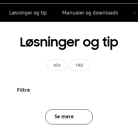
Løsninger og tip
Manualer og downloads
I
Løsninger og tip
Alle
FAQ
Filtre
Se mere