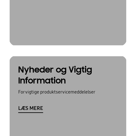
Nyheder og Vigtig
Information
For vigtige produktservicemeddelelser
LÆS MERE