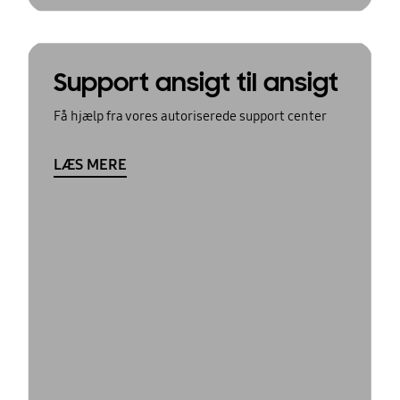
Support ansigt til ansigt
Få hjælp fra vores autoriserede support center
LÆS MERE