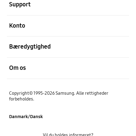
Support
Åben
Konto
Åben
Bæredygtighed
Åben
Om os
Copyright© 1995-2026 Samsung. Alle rettigheder
forbeholdes.
Danmark/Dansk
Vil du holdes informeret?