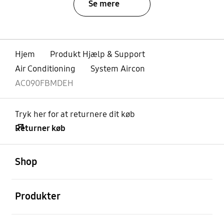
Se mere
Hjem
Produkt Hjælp & Support
Air Conditioning
System Aircon
AC090FBMDEH
Tryk her for at returnere dit køb
Returner køb
Åben
Footer Navigation
Shop
Åben
Produkter
Åben