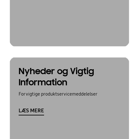
Nyheder og Vigtig
Information
For vigtige produktservicemeddelelser
LÆS MERE