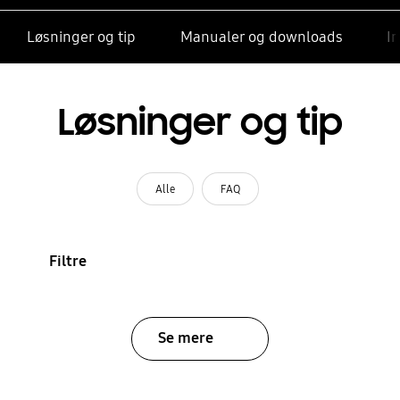
Løsninger og tip
Manualer og downloads
I
Løsninger og tip
Alle
FAQ
Filtre
Se mere