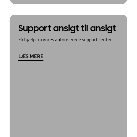
Support ansigt til ansigt
Få hjælp fra vores autoriserede support center
LÆS MERE