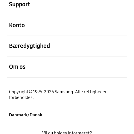
Support
Åben
Konto
Åben
Bæredygtighed
Åben
Om os
Copyright© 1995-2026 Samsung. Alle rettigheder
forbeholdes.
Danmark/Dansk
Vil du holdes informeret?