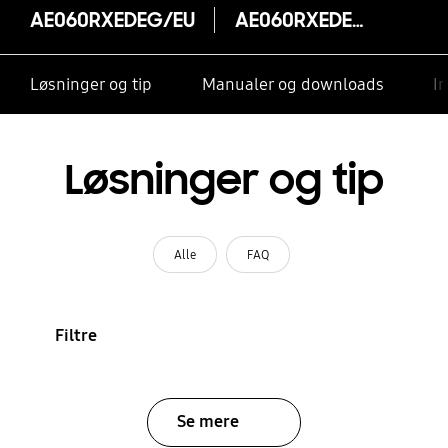
AE060RXEDEG/EU
AE060RXEDEG/EU
Løsninger og tip
Manualer og downloads
I
Løsninger og tip
Alle
FAQ
Filtre
Se mere