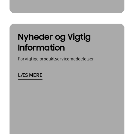
Nyheder og Vigtig
Information
For vigtige produktservicemeddelelser
LÆS MERE