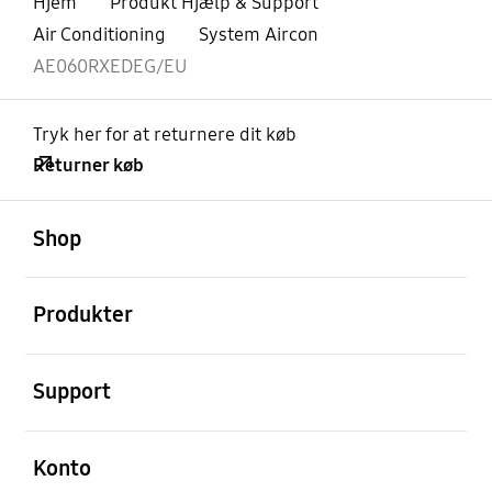
Hjem
Produkt Hjælp & Support
Air Conditioning
System Aircon
AE060RXEDEG/EU
Tryk her for at returnere dit køb
Returner køb
Åben
Footer Navigation
Shop
Åben
Produkter
Åben
Support
Åben
Konto