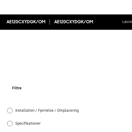
AE120CXYDGK/OM
AE120CXYDGK/OM
Løsni
Filtre
Installation / Fjernelse / Omplacering
Specifikationer