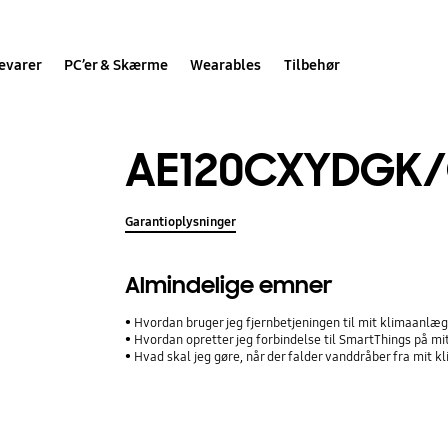
evarer
PC’er & Skærme
Wearables
Tilbehør
AE120CXYDGK
Garantioplysninger
Almindelige emner
Hvordan bruger jeg fjernbetjeningen til mit klimaanlæ
Hvordan opretter jeg forbindelse til SmartThings på m
Hvad skal jeg gøre, når der falder vanddråber fra mit 