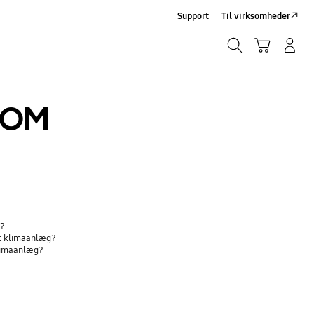
Support
Til virksomheder
Søg
Indkøbskurv
Log på/Tilmeld
Søg
/OM
g?
it klimaanlæg?
klimaanlæg?