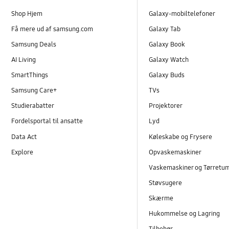
Shop Hjem
Galaxy-mobiltelefoner
Få mere ud af samsung.com
Galaxy Tab
Samsung Deals
Galaxy Book
AI Living
Galaxy Watch
SmartThings
Galaxy Buds
Samsung Care+
TVs
Studierabatter
Projektorer
Fordelsportal til ansatte
Lyd
Data Act
Køleskabe og Frysere
Explore
Opvaskemaskiner
Vaskemaskiner og Tørretu
Støvsugere
Skærme
Hukommelse og Lagring
Tilbehør