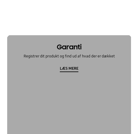
Tilbehør
Vandlækage
Garanti
Registrer dit produkt og find ud af hvad der er dækket
LÆS MERE