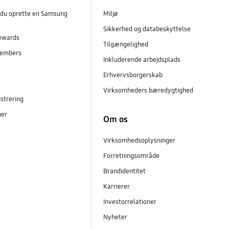
 du oprette en Samsung
Miljø
Sikkerhed og databeskyttelse
ewards
Tilgængelighed
embers
Inkluderende arbejdsplads
r
Erhvervsborgerskab
Virksomheders bæredygtighed
strering
ner
Om os
Virksomhedsoplysninger
Forretningsområde
Brandidentitet
Karrierer
Investorrelationer
Nyheter