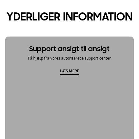
YDERLIGER INFORMATION
Support ansigt til ansigt
Få hjælp fra vores autoriserede support center
LÆS MERE