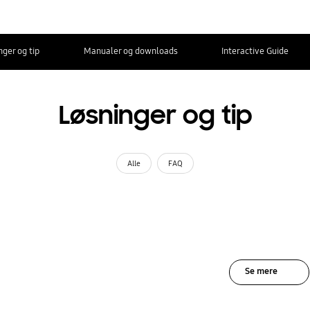
nger og tip
Manualer og downloads
Interactive Guide
Løsninger og tip
Alle
FAQ
Se mere