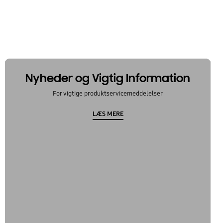
Nyheder og Vigtig Information
For vigtige produktservicemeddelelser
LÆS MERE