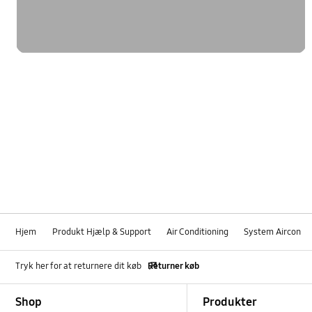
Hjem
Produkt Hjælp & Support
Air Conditioning
System Aircon
Tryk her for at returnere dit køb
Returner køb
Footer Navigation
Shop
Produkter