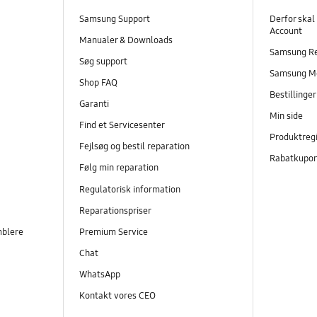
Samsung Support
Derfor skal
Account
Manualer & Downloads
Samsung R
Søg support
Samsung M
Shop FAQ
Bestillinge
Garanti
Min side
Find et Servicesenter
Produktregi
Fejlsøg og bestil reparation
Rabatkupo
Følg min reparation
Regulatorisk information
Reparationspriser
mblere
Premium Service
Chat
WhatsApp
Kontakt vores CEO