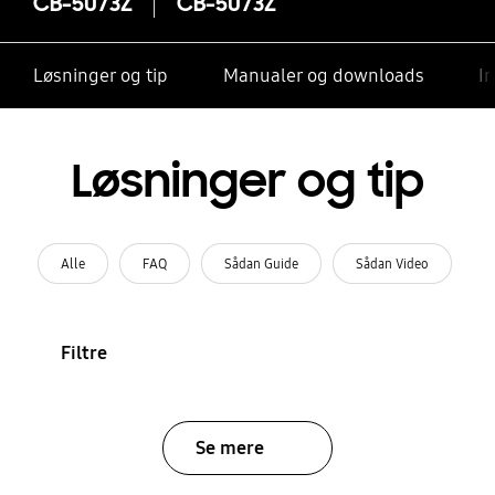
CB-5073Z
CB-5073Z
Løsninger og tip
Manualer og downloads
I
Løsninger og tip
Alle
FAQ
Sådan Guide
Sådan Video
Filtre
Se mere