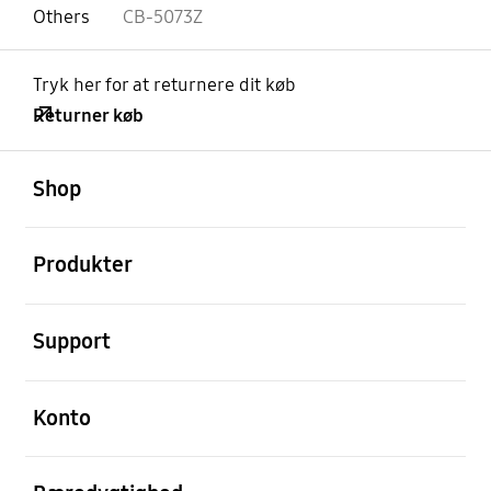
Others
CB-5073Z
Tryk her for at returnere dit køb
Returner køb
Åben
Footer Navigation
Shop
Åben
Produkter
Åben
Support
Åben
Konto
Åben