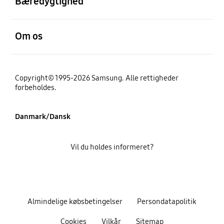
Bæredygtighed
Åben
Om os
Copyright© 1995-2026 Samsung. Alle rettigheder
forbeholdes.
Danmark/Dansk
Vil du holdes informeret?
Almindelige købsbetingelser
Persondatapolitik
Cookies
Vilkår
Sitemap