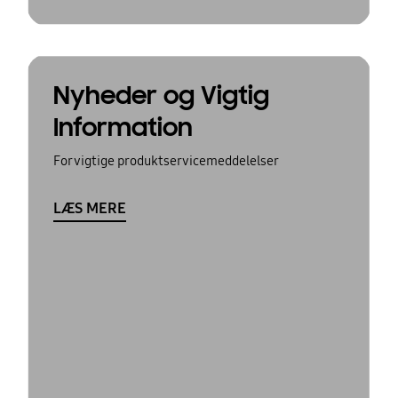
Nyheder og Vigtig
Information
For vigtige produktservicemeddelelser
LÆS MERE