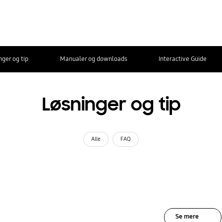
nger og tip
Manualer og downloads
Interactive Guide
Løsninger og tip
Alle
FAQ
Se mere