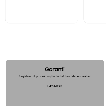
Garanti
Registrer dit produkt og find ud af hvad der er dækket
LÆS MERE