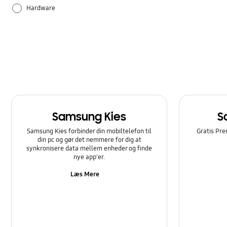
Hardware
Samsung Apps
Sådan bruger du det
Samsung Kies
S
Samsung Kies forbinder din mobiltelefon til
Gratis Pre
din pc og gør det nemmere for dig at
synkronisere data mellem enheder og finde
nye app'er.
Læs Mere