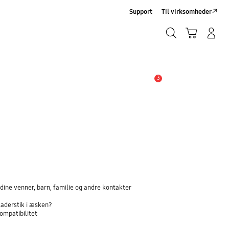
Support
Til virksomheder
Søg
Indkøbskurv
Log på/Tilmeld
Søg
3
Advarsel
dine venner, barn, familie og andre kontakter
laderstik i æsken?
ompatibilitet