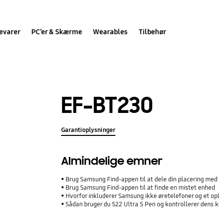
evarer
PC’er & Skærme
Wearables
Tilbehør
EF-BT230
Garantioplysninger
Almindelige emner
Brug Samsung Find-appen til at dele din placering med 
Brug Samsung Find-appen til at finde en mistet enhed
Hvorfor inkluderer Samsung ikke øretelefoner og et op
Sådan bruger du S22 Ultra S Pen og kontrollerer dens k