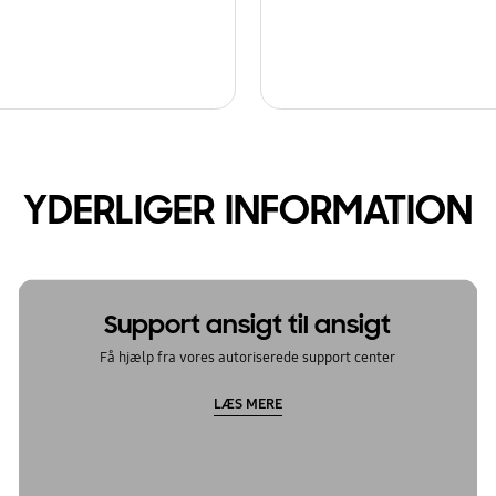
YDERLIGER INFORMATION
Support ansigt til ansigt
Få hjælp fra vores autoriserede support center
LÆS MERE