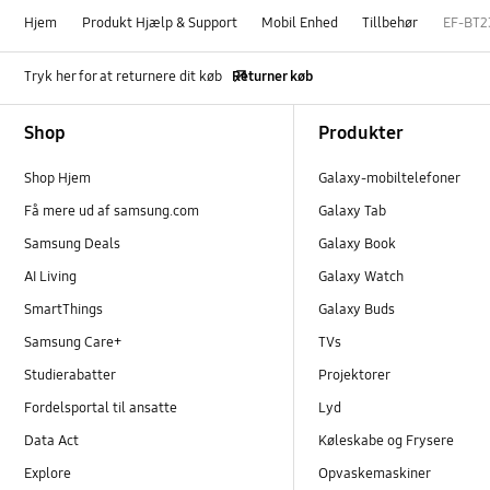
Hjem
Produkt Hjælp & Support
Mobil Enhed
Tillbehør
EF-BT2
Tryk her for at returnere dit køb
Returner køb
Footer Navigation
Shop
Produkter
Shop Hjem
Galaxy-mobiltelefoner
Få mere ud af samsung.com
Galaxy Tab
Samsung Deals
Galaxy Book
AI Living
Galaxy Watch
SmartThings
Galaxy Buds
Samsung Care+
TVs
Studierabatter
Projektorer
Fordelsportal til ansatte
Lyd
Data Act
Køleskabe og Frysere
Explore
Opvaskemaskiner