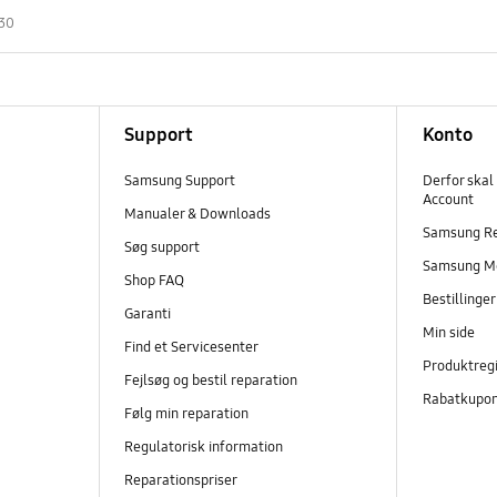
30
Support
Konto
Samsung Support
Derfor skal
Account
Manualer & Downloads
Samsung R
Søg support
Samsung M
Shop FAQ
Bestillinge
Garanti
Min side
Find et Servicesenter
Produktregi
Fejlsøg og bestil reparation
Rabatkupo
Følg min reparation
Regulatorisk information
Reparationspriser