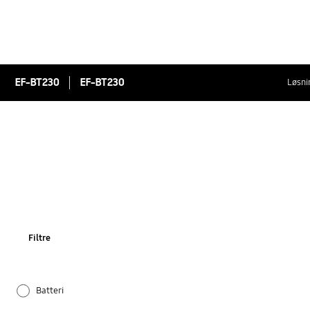
EF-BT230
EF-BT230
Løsni
Filtre
Batteri