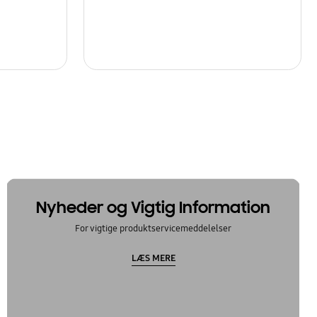
Nyheder og Vigtig Information
For vigtige produktservicemeddelelser
LÆS MERE