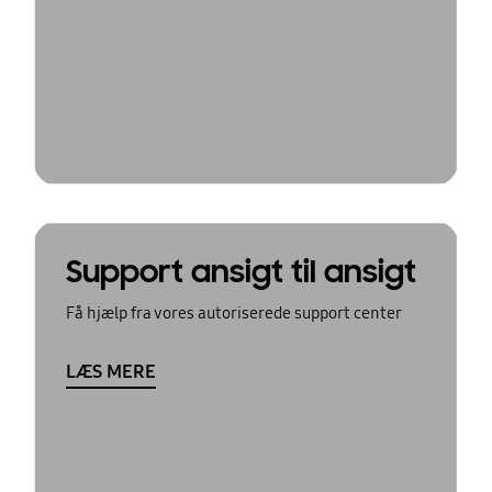
Support ansigt til ansigt
Få hjælp fra vores autoriserede support center
LÆS MERE