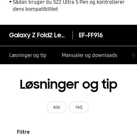
Sådan bruger du S22 Ultra S Pen og kontrollerer
dens kompatibilitet
Galaxy Z Fold2 Leather Flip cover
EF-FF916
Løsninger og tip
Manualer og downloads
I
Løsninger og tip
Alle
FAQ
Filtre