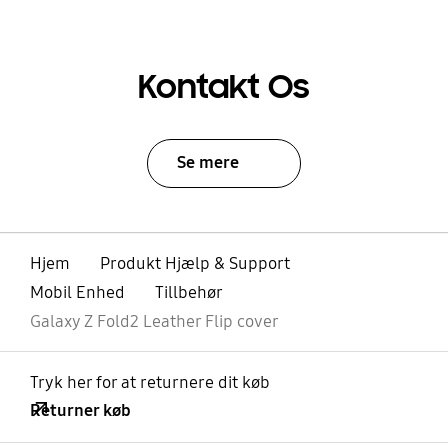
Kontakt Os
Se mere
Hjem
Produkt Hjælp & Support
Mobil Enhed
Tillbehør
Galaxy Z Fold2 Leather Flip cover
Tryk her for at returnere dit køb
Returner køb
Åben
Footer Navigation