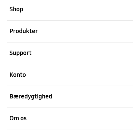
Shop
Åben
Produkter
Åben
Support
Åben
Konto
Åben
Bæredygtighed
Åben
Om os