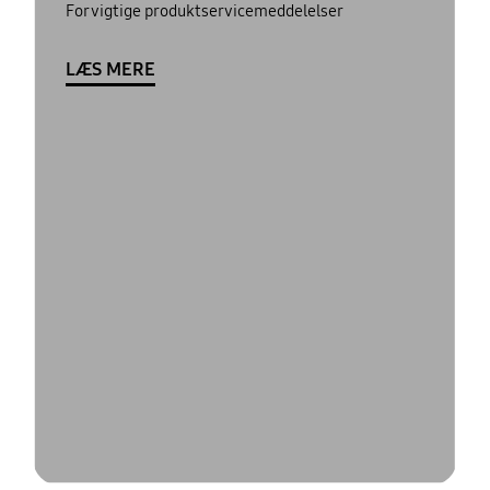
For vigtige produktservicemeddelelser
LÆS MERE