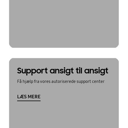
Support ansigt til ansigt
Få hjælp fra vores autoriserede support center
LÆS MERE