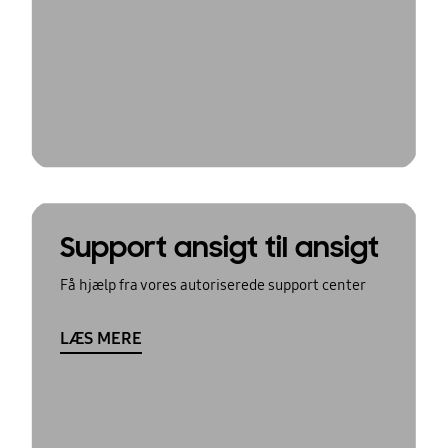
Support ansigt til ansigt
Få hjælp fra vores autoriserede support center
LÆS MERE