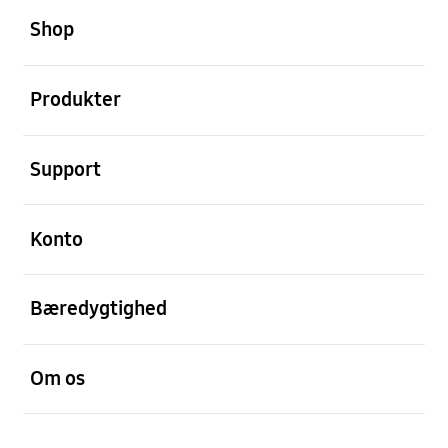
Shop
Åben
Produkter
Åben
Support
Åben
Konto
Åben
Bæredygtighed
Åben
Om os