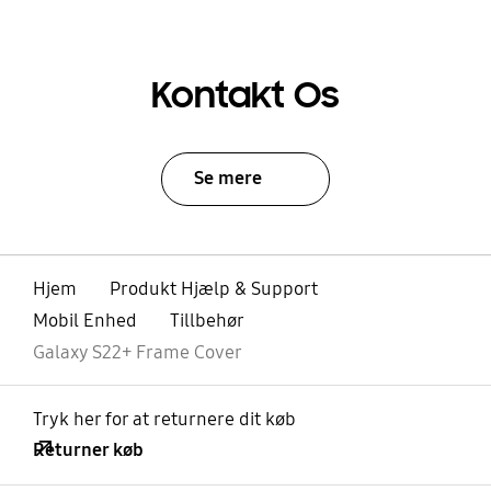
Kontakt Os
Se mere
Hjem
Produkt Hjælp & Support
Mobil Enhed
Tillbehør
Galaxy S22+ Frame Cover
Tryk her for at returnere dit køb
Returner køb
Åben
Footer Navigation