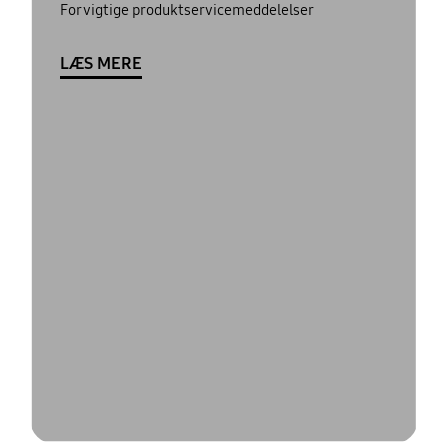
For vigtige produktservicemeddelelser
LÆS MERE