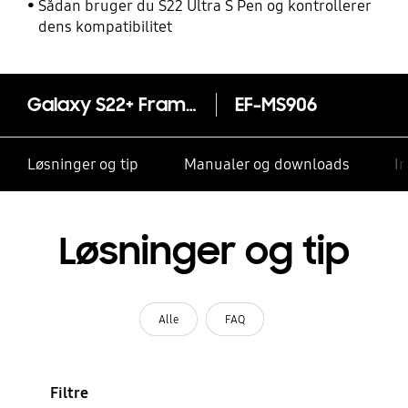
Sådan bruger du S22 Ultra S Pen og kontrollerer
dens kompatibilitet
Galaxy S22+ Frame Cover
EF-MS906
Løsninger og tip
Manualer og downloads
I
Løsninger og tip
Alle
FAQ
Filtre