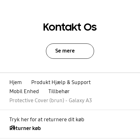
Kontakt Os
Se mere
Hjem
Produkt Hjælp & Support
Mobil Enhed
Tillbehør
Protective Cover (brun) - Galaxy A3
Tryk her for at returnere dit køb
Returner køb
Åben
Footer Navigation