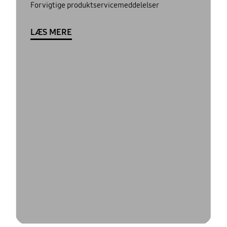
For vigtige produktservicemeddelelser
LÆS MERE