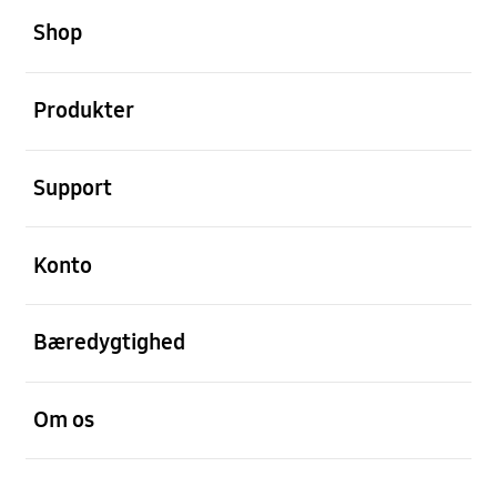
Shop
Åben
Produkter
Åben
Support
Åben
Konto
Åben
Bæredygtighed
Åben
Om os