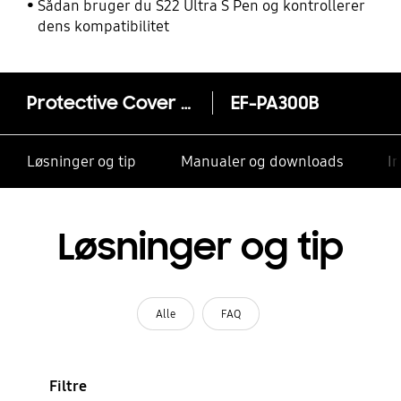
Sådan bruger du S22 Ultra S Pen og kontrollerer
dens kompatibilitet
Protective Cover (brun) - Galaxy A3
EF-PA300B
Løsninger og tip
Manualer og downloads
I
Løsninger og tip
Alle
FAQ
Filtre