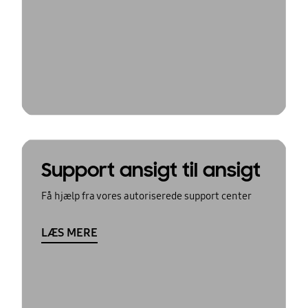
Support ansigt til ansigt
Få hjælp fra vores autoriserede support center
LÆS MERE