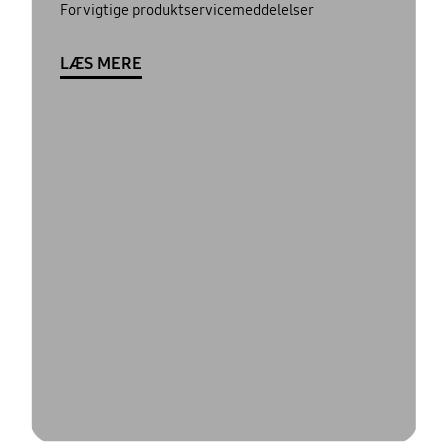
For vigtige produktservicemeddelelser
LÆS MERE