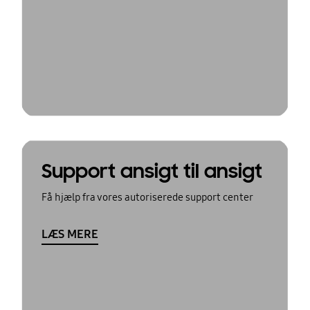
Support ansigt til ansigt
Få hjælp fra vores autoriserede support center
LÆS MERE