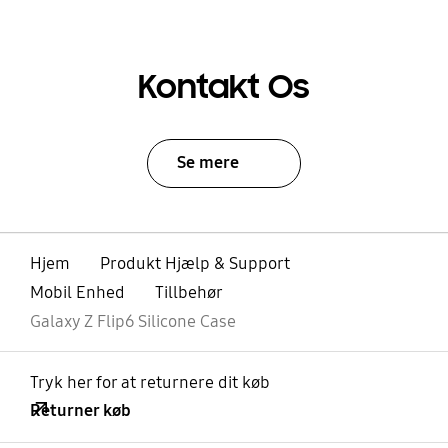
Kontakt Os
Se mere
Hjem
Produkt Hjælp & Support
Mobil Enhed
Tillbehør
Galaxy Z Flip6 Silicone Case
Tryk her for at returnere dit køb
Returner køb
Åben
Footer Navigation