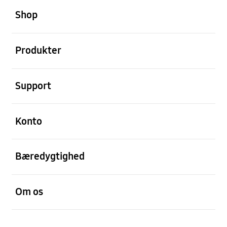
Shop
Åben
Produkter
Åben
Support
Åben
Konto
Åben
Bæredygtighed
Åben
Om os