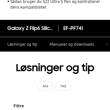
Sådan bruger du S22 Ultra S Pen og kontrollerer
dens kompatibilitet
Galaxy Z Flip6 Silicone Case
EF-PF741
Løsninger og tip
Manualer og downloads
I
Løsninger og tip
Alle
FAQ
Filtre