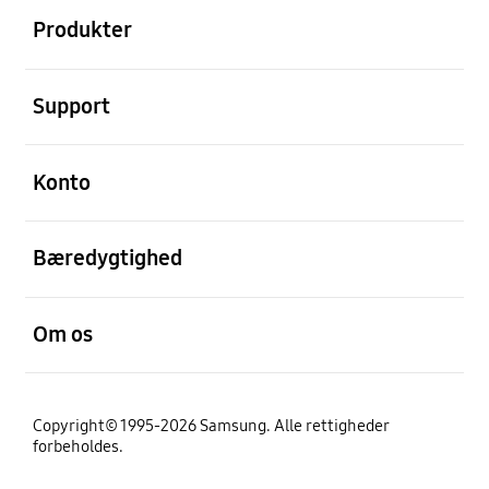
Produkter
Åben
Support
Åben
Konto
Åben
Bæredygtighed
Åben
Om os
Copyright© 1995-2026 Samsung. Alle rettigheder
forbeholdes.