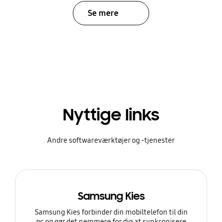
Se mere
Nyttige links
Andre softwareværktøjer og -tjenester
Samsung Kies
Samsung Kies forbinder din mobiltelefon til din
pc og gør det nemmere for dig at synkronisere