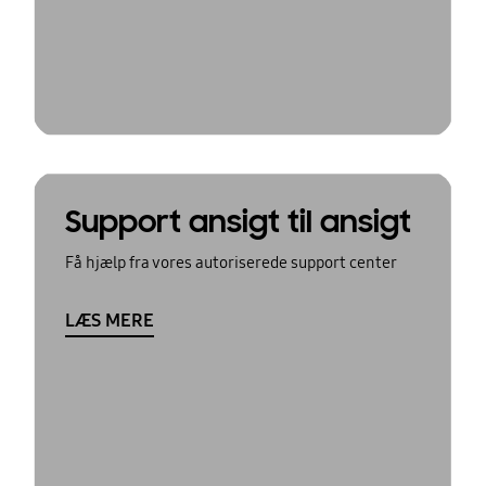
Support ansigt til ansigt
Få hjælp fra vores autoriserede support center
LÆS MERE