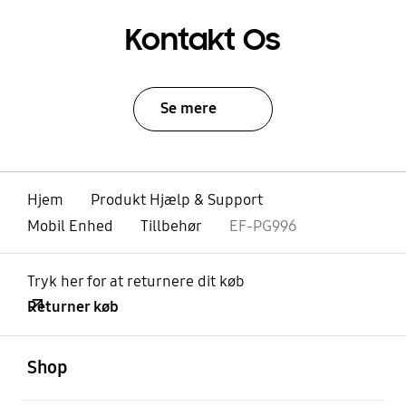
Kontakt Os
Se mere
Hjem
Produkt Hjælp & Support
Mobil Enhed
Tillbehør
EF-PG996
Tryk her for at returnere dit køb
Returner køb
Åben
Footer Navigation
Shop
Åben