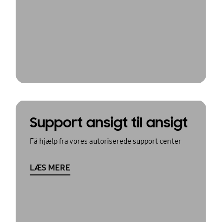
Support ansigt til ansigt
Få hjælp fra vores autoriserede support center
LÆS MERE