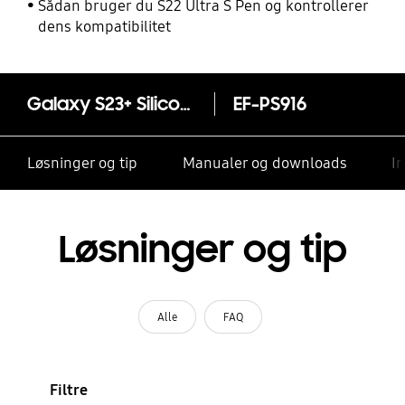
Sådan bruger du S22 Ultra S Pen og kontrollerer
dens kompatibilitet
Galaxy S23+ Silicone Case
EF-PS916
Løsninger og tip
Manualer og downloads
I
Løsninger og tip
Alle
FAQ
Filtre