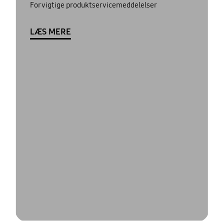
For vigtige produktservicemeddelelser
LÆS MERE