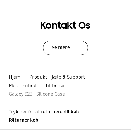
Kontakt Os
Se mere
Hjem
Produkt Hjælp & Support
Mobil Enhed
Tillbehør
Galaxy S23+ Silicone Case
Tryk her for at returnere dit køb
Returner køb
Åben
Footer Navigation