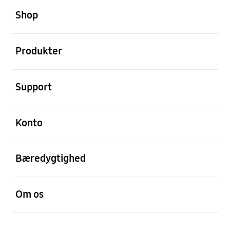
Shop
Åben
Produkter
Åben
Support
Åben
Konto
Åben
Bæredygtighed
Åben
Om os