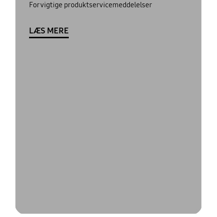
For vigtige produktservicemeddelelser
LÆS MERE