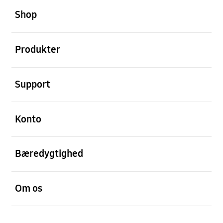
Shop
Åben
Produkter
Åben
Support
Åben
Konto
Åben
Bæredygtighed
Åben
Om os