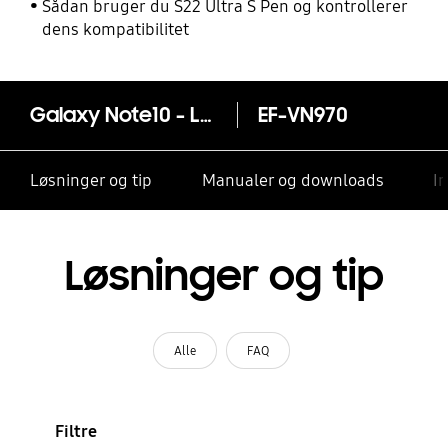
Sådan bruger du S22 Ultra S Pen og kontrollerer
dens kompatibilitet
Galaxy Note10 - Leather Cover
EF-VN970
Løsninger og tip
Manualer og downloads
I
Løsninger og tip
Alle
FAQ
Filtre