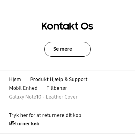
Kontakt Os
Se mere
Hjem
Produkt Hjælp & Support
Mobil Enhed
Tillbehør
Galaxy Note10 - Leather Cover
Tryk her for at returnere dit køb
Returner køb
Åben
Footer Navigation