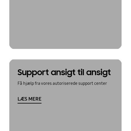
Support ansigt til ansigt
Få hjælp fra vores autoriserede support center
LÆS MERE