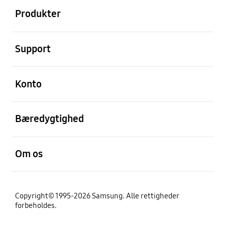
Produkter
Åben
Support
Åben
Konto
Åben
Bæredygtighed
Åben
Om os
Copyright© 1995-2026 Samsung. Alle rettigheder
forbeholdes.