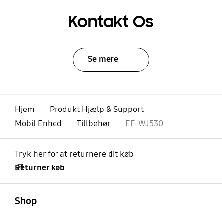
Kontakt Os
Se mere
Hjem
Produkt Hjælp & Support
Mobil Enhed
Tillbehør
EF-WJ530
Tryk her for at returnere dit køb
Returner køb
Åben
Footer Navigation
Shop
Åben