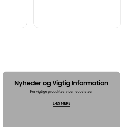
Nyheder og Vigtig Information
For vigtige produktservicemeddelelser
LÆS MERE