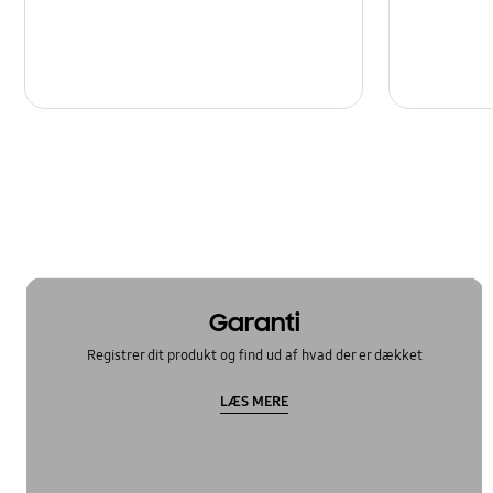
Garanti
Registrer dit produkt og find ud af hvad der er dækket
LÆS MERE