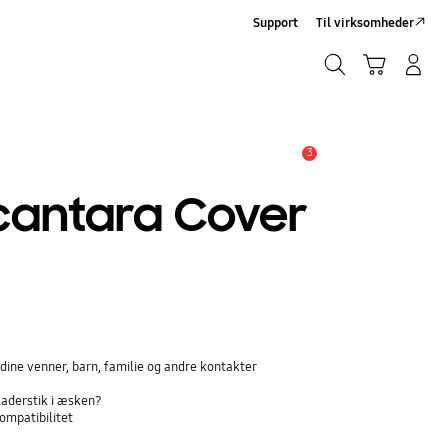
Support
Til virksomheder
Søg
Indkøbskurv
Log på/Tilmeld
Søg
3
Advarsel
lcantara Cover
dine venner, barn, familie og andre kontakter
laderstik i æsken?
ompatibilitet