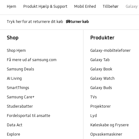
Hjem
Produkt Hjælp & Support
Mobil Enhed
Tillbehør
Galaxy 
Tryk her for at returnere dit køb
Returner køb
Footer Navigation
Shop
Produkter
Shop Hjem
Galaxy-mobiltelefoner
Få mere ud af samsung.com
Galaxy Tab
Samsung Deals
Galaxy Book
AI Living
Galaxy Watch
SmartThings
Galaxy Buds
Samsung Care+
TVs
Studierabatter
Projektorer
Fordelsportal til ansatte
Lyd
Data Act
Køleskabe og Frysere
Explore
Opvaskemaskiner