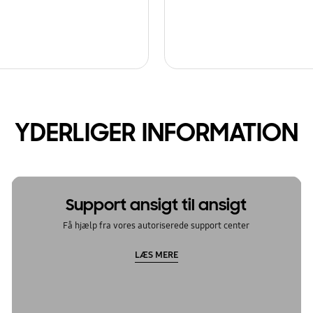
YDERLIGER INFORMATION
Support ansigt til ansigt
Få hjælp fra vores autoriserede support center
LÆS MERE