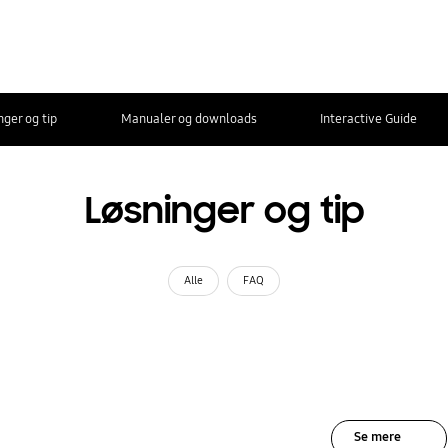
nger og tip
Manualer og downloads
Interactive Guide
Løsninger og tip
Alle
FAQ
Se mere