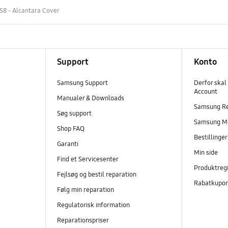
S8 - Alcantara Cover
Support
Konto
Samsung Support
Derfor skal
Account
Manualer & Downloads
Samsung R
Søg support
Samsung M
Shop FAQ
Bestillinge
Garanti
Min side
Find et Servicesenter
Produktregi
Fejlsøg og bestil reparation
Rabatkupo
Følg min reparation
Regulatorisk information
Reparationspriser