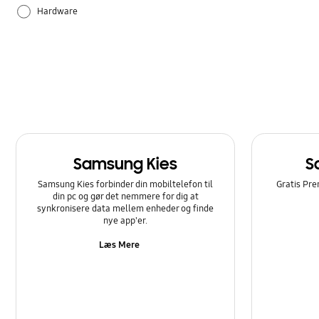
Hardware
Samsung Apps
Sådan bruger du det
Samsung Kies
S
Samsung Kies forbinder din mobiltelefon til
Gratis Pre
din pc og gør det nemmere for dig at
synkronisere data mellem enheder og finde
nye app'er.
Læs Mere