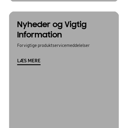
Nyheder og Vigtig
Information
For vigtige produktservicemeddelelser
LÆS MERE