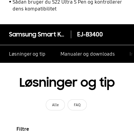
Sådan bruger du S22 Ultra S Pen og kontrollerer
dens kompatibilitet
Samsung Smart Keyboard Trio 500
EJ-B3400
Løsninger og tip
Manualer og downloads
I
Løsninger og tip
Alle
FAQ
Filtre