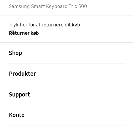
Samsung Smart Keyboard Trio 500
Tryk her for at returnere dit køb
Returner køb
Åben
Footer Navigation
Shop
Åben
Produkter
Åben
Support
Åben
Konto
Åben