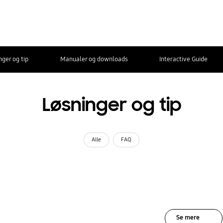
nger og tip
Manualer og downloads
Interactive Guide
Løsninger og tip
Alle
FAQ
Se mere