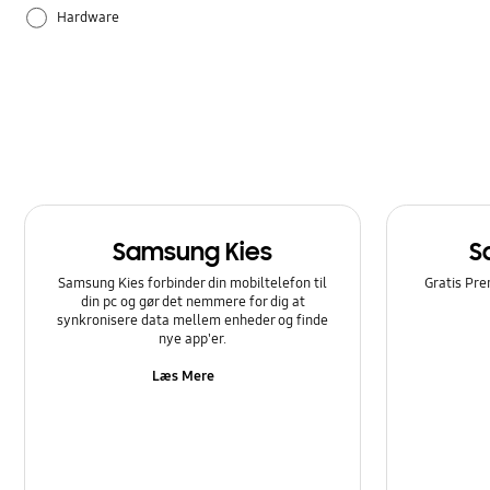
Hardware
Samsung Apps
Sådan bruger du det
Samsung Kies
S
Samsung Kies forbinder din mobiltelefon til
Gratis Pre
din pc og gør det nemmere for dig at
synkronisere data mellem enheder og finde
nye app'er.
Læs Mere