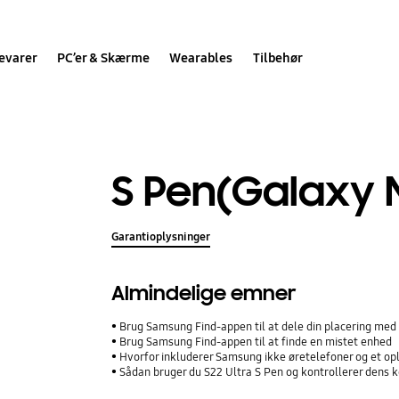
evarer
PC’er & Skærme
Wearables
Tilbehør
S Pen(Galaxy 
Garantioplysninger
Almindelige emner
Brug Samsung Find-appen til at dele din placering med 
Brug Samsung Find-appen til at finde en mistet enhed
Hvorfor inkluderer Samsung ikke øretelefoner og et op
Sådan bruger du S22 Ultra S Pen og kontrollerer dens k