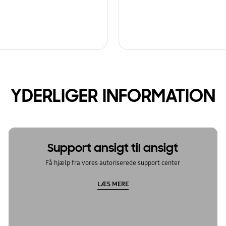
YDERLIGER INFORMATION
Support ansigt til ansigt
Få hjælp fra vores autoriserede support center
LÆS MERE