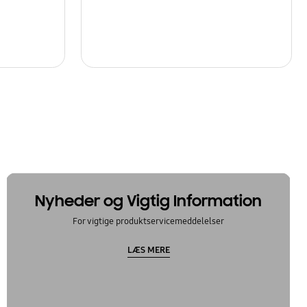
Nyheder og Vigtig Information
For vigtige produktservicemeddelelser
LÆS MERE