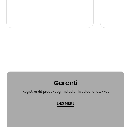
Garanti
Registrer dit produkt og find ud af hvad der er dækket
LÆS MERE