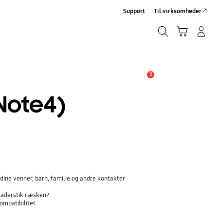
Support
Til virksomheder
Søg
Indkøbskurv
Log på/Tilmeld
Søg
3
Advarsel
Note4)
dine venner, barn, familie og andre kontakter
laderstik i æsken?
ompatibilitet