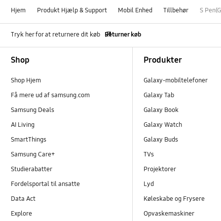
Hjem
Produkt Hjælp & Support
Mobil Enhed
Tillbehør
S Pen(G
Tryk her for at returnere dit køb
Returner køb
Footer Navigation
Shop
Produkter
Shop Hjem
Galaxy-mobiltelefoner
Få mere ud af samsung.com
Galaxy Tab
Samsung Deals
Galaxy Book
AI Living
Galaxy Watch
SmartThings
Galaxy Buds
Samsung Care+
TVs
Studierabatter
Projektorer
Fordelsportal til ansatte
Lyd
Data Act
Køleskabe og Frysere
Explore
Opvaskemaskiner