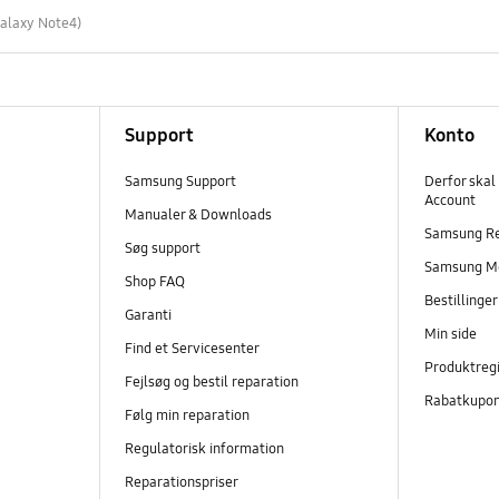
alaxy Note4)
Support
Konto
Samsung Support
Derfor skal
Account
Manualer & Downloads
Samsung R
Søg support
Samsung M
Shop FAQ
Bestillinge
Garanti
Min side
Find et Servicesenter
Produktregi
Fejlsøg og bestil reparation
Rabatkupo
Følg min reparation
Regulatorisk information
Reparationspriser