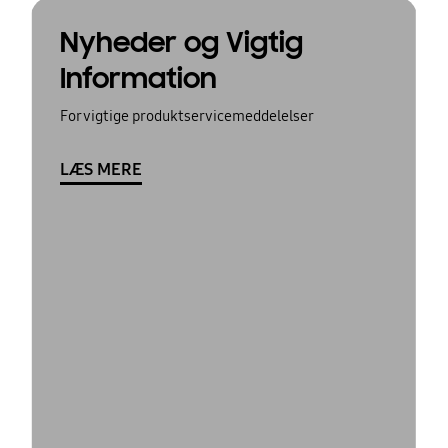
Nyheder og Vigtig
Information
For vigtige produktservicemeddelelser
LÆS MERE