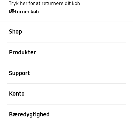
Tryk her for at returnere dit køb
Returner køb
Åben
Footer Navigation
Shop
Åben
Produkter
Åben
Support
Åben
Konto
Åben
Bæredygtighed
Åben