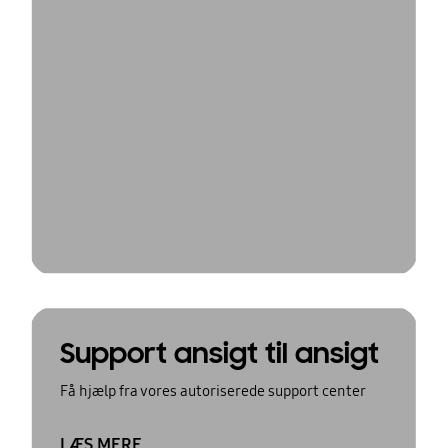
Support ansigt til ansigt
Få hjælp fra vores autoriserede support center
LÆS MERE