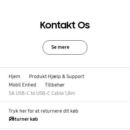
Kontakt Os
Se mere
Hjem
Produkt Hjælp & Support
Mobil Enhed
Tillbehør
5A USB-C to USB-C Cable 1,8m
Tryk her for at returnere dit køb
Returner køb
Åben
Footer Navigation