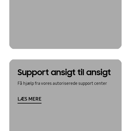
Support ansigt til ansigt
Få hjælp fra vores autoriserede support center
LÆS MERE