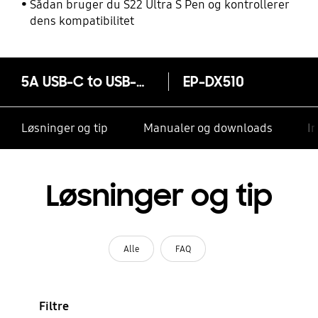
Sådan bruger du S22 Ultra S Pen og kontrollerer
dens kompatibilitet
5A USB-C to USB-C Cable 1,8m
EP-DX510
Løsninger og tip
Manualer og downloads
I
Løsninger og tip
Alle
FAQ
Filtre