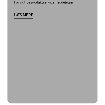
For vigtige produktservicemeddelelser
LÆS MERE