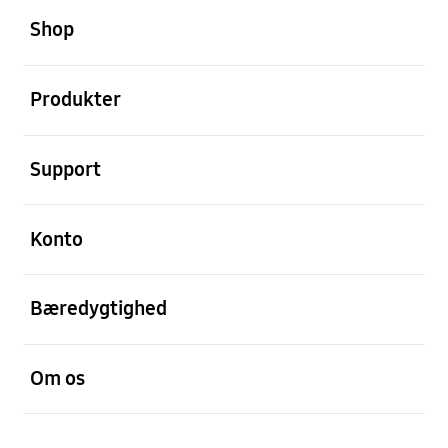
Shop
Åben
Produkter
Åben
Support
Åben
Konto
Åben
Bæredygtighed
Åben
Om os