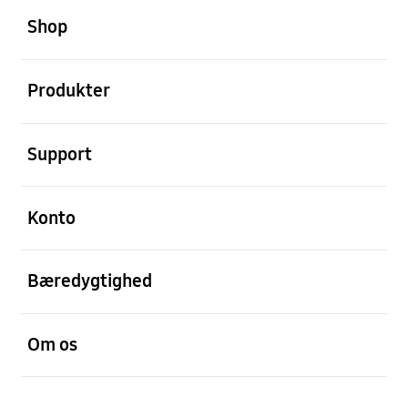
Shop
Åben
Produkter
Åben
Support
Åben
Konto
Åben
Bæredygtighed
Åben
Om os