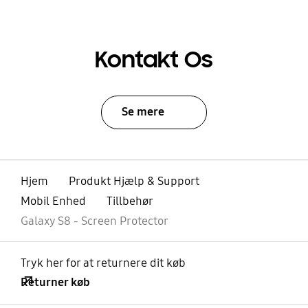
Kontakt Os
Se mere
Hjem
Produkt Hjælp & Support
Mobil Enhed
Tillbehør
Galaxy S8 - Screen Protector
Tryk her for at returnere dit køb
Returner køb
Åben
Footer Navigation