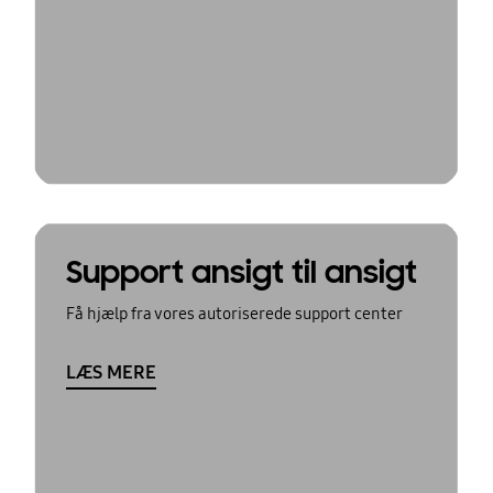
Support ansigt til ansigt
Få hjælp fra vores autoriserede support center
LÆS MERE