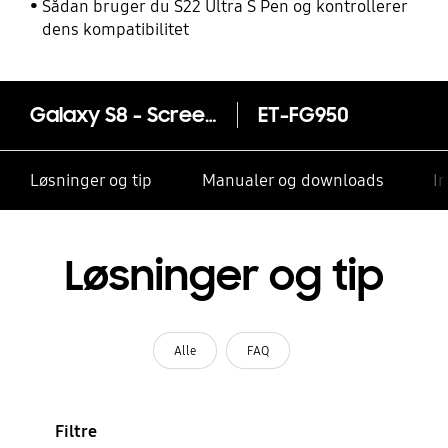
Sådan bruger du S22 Ultra S Pen og kontrollerer
dens kompatibilitet
Galaxy S8 - Screen Protector
ET-FG950
Løsninger og tip
Manualer og downloads
I
Løsninger og tip
Alle
FAQ
Filtre