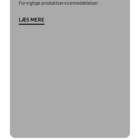
For vigtige produktservicemeddelelser
LÆS MERE