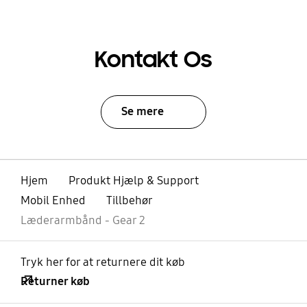
Kontakt Os
Se mere
Hjem
Produkt Hjælp & Support
Mobil Enhed
Tillbehør
Læderarmbånd - Gear 2
Tryk her for at returnere dit køb
Returner køb
Åben
Footer Navigation