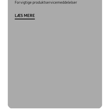
For vigtige produktservicemeddelelser
LÆS MERE