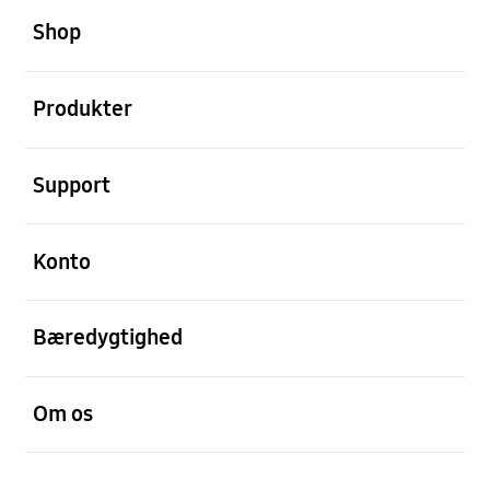
Shop
Åben
Produkter
Åben
Support
Åben
Konto
Åben
Bæredygtighed
Åben
Om os