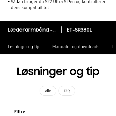
Sådan bruger du S22 Ultra S Pen og kontrollerer
dens kompatibilitet
Læderarmbånd - Gear 2
ET-SR380L
Løsninger og tip
Manualer og downloads
I
Løsninger og tip
Alle
FAQ
Filtre