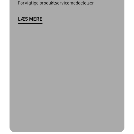
For vigtige produktservicemeddelelser
LÆS MERE