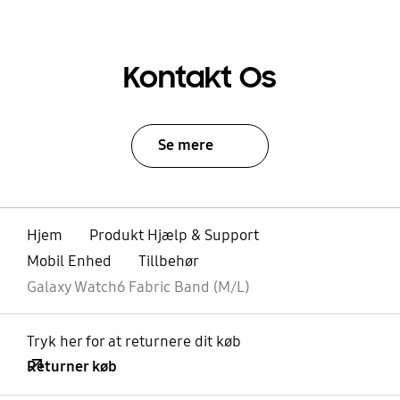
Kontakt Os
Se mere
Hjem
Produkt Hjælp & Support
Mobil Enhed
Tillbehør
Galaxy Watch6 Fabric Band (M/L)
Tryk her for at returnere dit køb
Returner køb
Åben
Footer Navigation