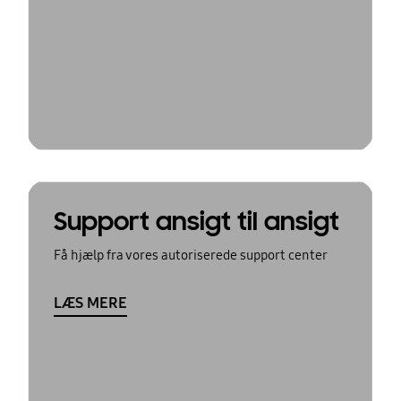
Support ansigt til ansigt
Få hjælp fra vores autoriserede support center
LÆS MERE