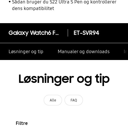
Sådan bruger du S22 Ultra S Pen og kontrollerer
dens kompatibilitet
Galaxy Watch6 Fabric Band (M/L)
ET-SVR94
Løsninger og tip
Manualer og downloads
I
Løsninger og tip
Alle
FAQ
Filtre