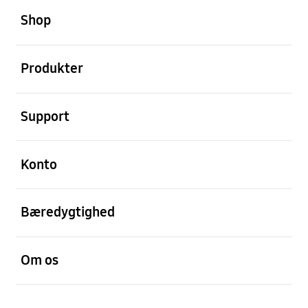
Shop
Åben
Produkter
Åben
Support
Åben
Konto
Åben
Bæredygtighed
Åben
Om os