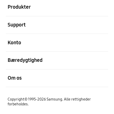
Produkter
Åben
Support
Åben
Konto
Åben
Bæredygtighed
Åben
Om os
Copyright© 1995-2026 Samsung. Alle rettigheder
forbeholdes.