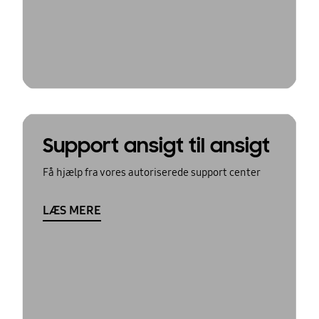
Support ansigt til ansigt
Få hjælp fra vores autoriserede support center
LÆS MERE