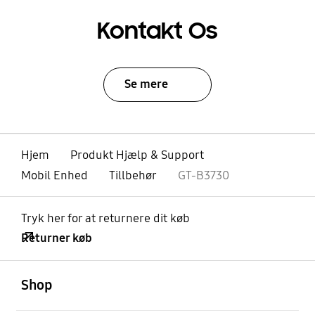
Kontakt Os
Se mere
Hjem
Produkt Hjælp & Support
Mobil Enhed
Tillbehør
GT-B3730
Tryk her for at returnere dit køb
Returner køb
Åben
Footer Navigation
Shop
Åben