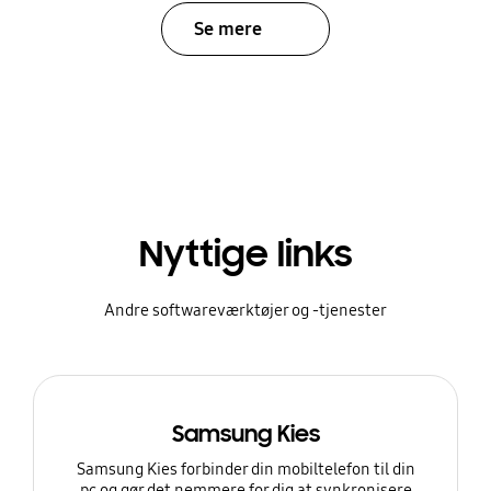
Se mere
Nyttige links
Andre softwareværktøjer og -tjenester
Samsung Kies
Samsung Kies forbinder din mobiltelefon til din
pc og gør det nemmere for dig at synkronisere