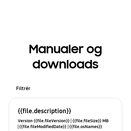
Manualer og
downloads
Filtrér
{{file.description}}
Version {{file.fileVersion}}
{{file.fileSize}} MB
{{file.fileModifiedDate}}
{{file.osNames}}