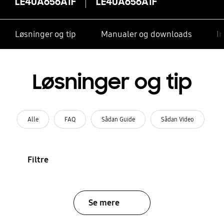
LE40A656A1F
LE40A656A1F
Løsninger og tip
Manualer og downloads
I
Løsninger og tip
Alle
FAQ
Sådan Guide
Sådan Video
Filtre
Se mere