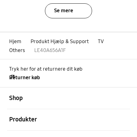
Se mere
Hjem
Produkt Hjælp & Support
TV
Others
LE40A656A1F
Tryk her for at returnere dit køb
Returner køb
Åben
Footer Navigation
Shop
Åben
Produkter
Åben