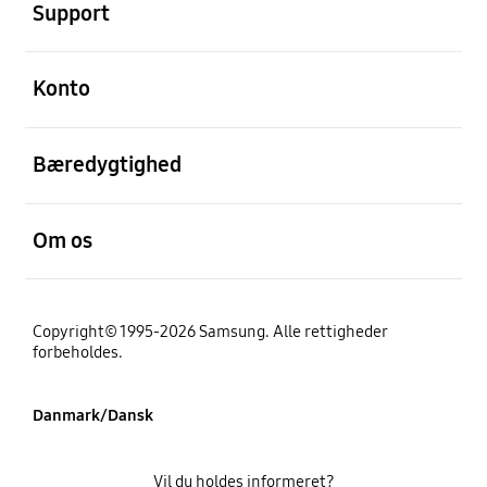
Support
Åben
Konto
Åben
Bæredygtighed
Åben
Om os
Copyright© 1995-2026 Samsung. Alle rettigheder
forbeholdes.
Danmark/Dansk
Vil du holdes informeret?