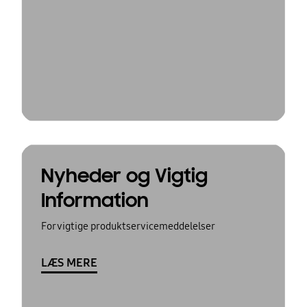
Nyheder og Vigtig
Information
For vigtige produktservicemeddelelser
LÆS MERE