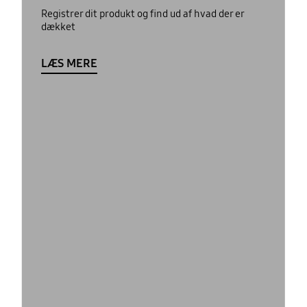
Registrer dit produkt og find ud af hvad der er
dækket
LÆS MERE