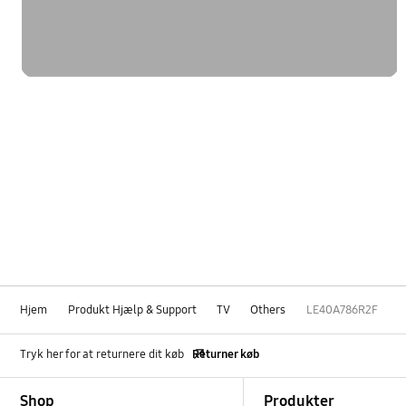
Hjem
Produkt Hjælp & Support
TV
Others
LE40A786R2F
Tryk her for at returnere dit køb
Returner køb
Footer Navigation
Shop
Produkter