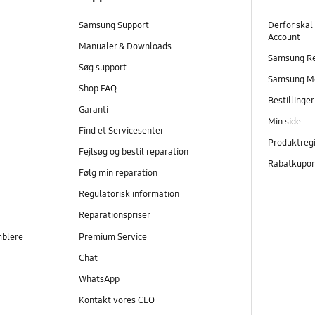
Samsung Support
Derfor skal
Account
Manualer & Downloads
Samsung R
Søg support
Samsung M
Shop FAQ
Bestillinge
Garanti
Min side
Find et Servicesenter
Produktregi
Fejlsøg og bestil reparation
Rabatkupo
Følg min reparation
Regulatorisk information
Reparationspriser
mblere
Premium Service
Chat
WhatsApp
Kontakt vores CEO