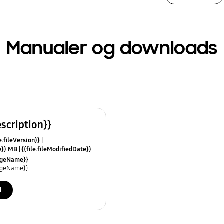
Manualer og downloads
escription}}
e.fileVersion}}
ze}} MB
{{file.fileModifiedDate}}
mes}}
uageName}}
uageName}}
d