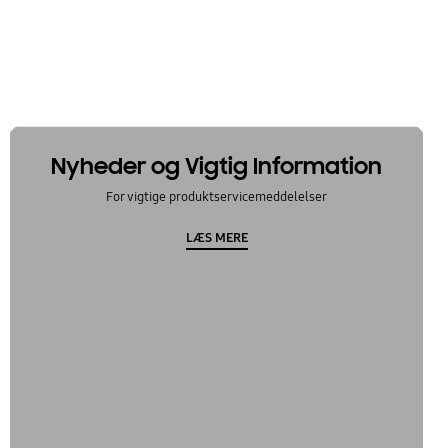
Nyheder og Vigtig Information
For vigtige produktservicemeddelelser
LÆS MERE