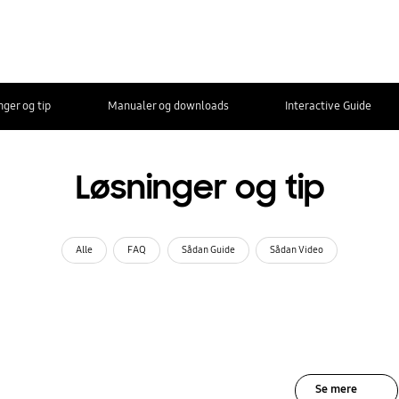
nger og tip
Manualer og downloads
Interactive Guide
Løsninger og tip
Alle
FAQ
Sådan Guide
Sådan Video
Se mere