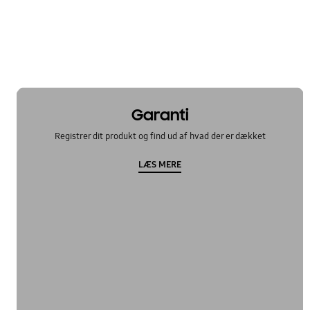
Garanti
Registrer dit produkt og find ud af hvad der er dækket
LÆS MERE