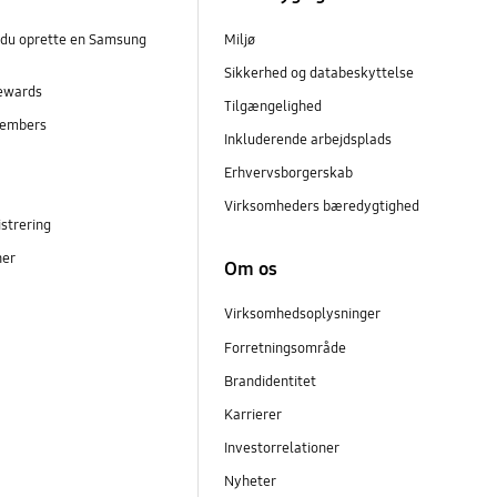
 du oprette en Samsung
Miljø
Sikkerhed og databeskyttelse
ewards
Tilgængelighed
embers
Inkluderende arbejdsplads
r
Erhvervsborgerskab
Virksomheders bæredygtighed
strering
ner
Om os
Virksomhedsoplysninger
Forretningsområde
Brandidentitet
Karrierer
Investorrelationer
Nyheter