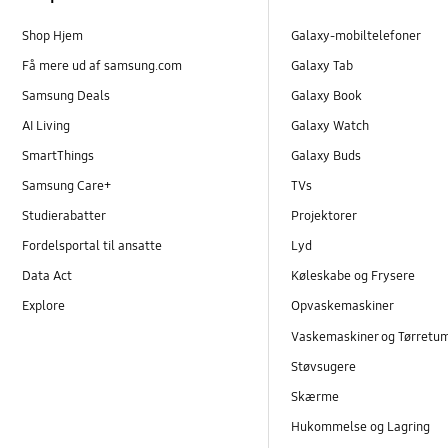
Shop Hjem
Galaxy-mobiltelefoner
Få mere ud af samsung.com
Galaxy Tab
Samsung Deals
Galaxy Book
AI Living
Galaxy Watch
SmartThings
Galaxy Buds
Samsung Care+
TVs
Studierabatter
Projektorer
Fordelsportal til ansatte
Lyd
Data Act
Køleskabe og Frysere
Explore
Opvaskemaskiner
Vaskemaskiner og Tørretu
Støvsugere
Skærme
Hukommelse og Lagring