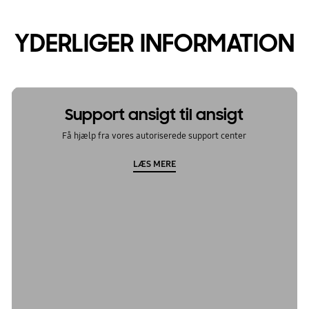
YDERLIGER INFORMATION
Support ansigt til ansigt
Få hjælp fra vores autoriserede support center
LÆS MERE