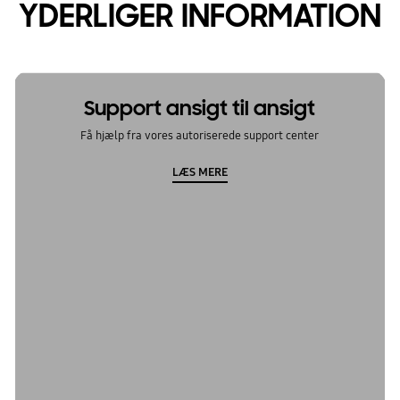
YDERLIGER INFORMATION
Support ansigt til ansigt
Få hjælp fra vores autoriserede support center
LÆS MERE