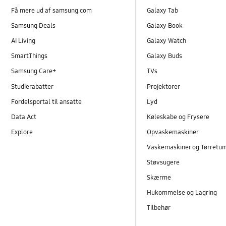
Få mere ud af samsung.com
Galaxy Tab
Samsung Deals
Galaxy Book
AI Living
Galaxy Watch
SmartThings
Galaxy Buds
Samsung Care+
TVs
Studierabatter
Projektorer
Fordelsportal til ansatte
Lyd
Data Act
Køleskabe og Frysere
Explore
Opvaskemaskiner
Vaskemaskiner og Tørretu
Støvsugere
Skærme
Hukommelse og Lagring
Tilbehør