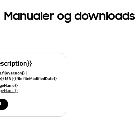
Manualer og downloads
escription}}
e.fileVersion}}
ze}} MB
{{file.fileModifiedDate}}
mes}}
uageName}}
uageName}}
d