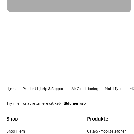
Hjem
Produkt Hjælp & Support
Air Conditioning
Multi Type
M
Tryk her for at returnere dit køb
Returner køb
Footer Navigation
Shop
Produkter
Shop Hjem
Galaxy-mobiltelefoner