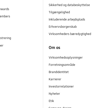
Sikkerhed og databeskyttelse
ewards
Tilgængelighed
embers
Inkluderende arbejdsplads
r
Erhvervsborgerskab
Virksomheders bæredygtighed
strering
ner
Om os
Virksomhedsoplysninger
Forretningsområde
Brandidentitet
Karrierer
Investorrelationer
Nyheter
Etik