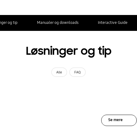
nger og tip
Manualer og downloads
Interactive Guide
Løsninger og tip
Alle
FAQ
Se mere