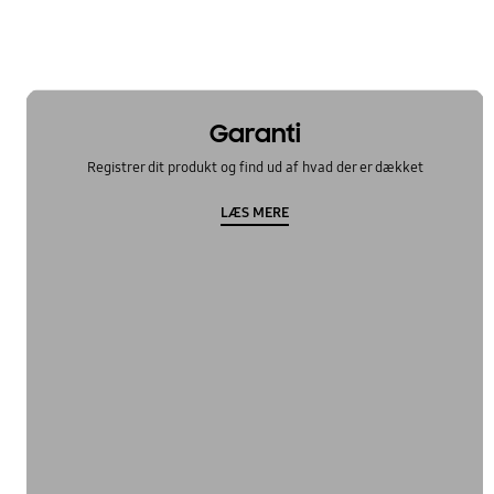
Garanti
Registrer dit produkt og find ud af hvad der er dækket
LÆS MERE