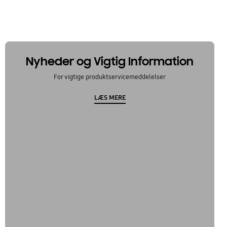
Nyheder og Vigtig Information
For vigtige produktservicemeddelelser
LÆS MERE