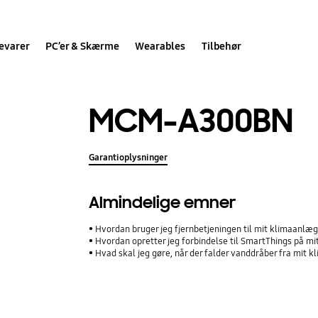
evarer
PC’er & Skærme
Wearables
Tilbehør
MCM-A300BN
Garantioplysninger
Almindelige emner
Hvordan bruger jeg fjernbetjeningen til mit klimaanlæ
Hvordan opretter jeg forbindelse til SmartThings på m
Hvad skal jeg gøre, når der falder vanddråber fra mit 