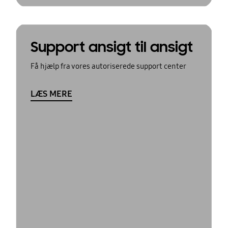
Support ansigt til ansigt
Få hjælp fra vores autoriserede support center
LÆS MERE