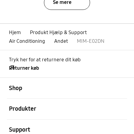
Se mere
Hjem
Produkt Hjælp & Support
Air Conditioning
Andet
MIM-E02DN
Tryk her for at returnere dit køb
Returner køb
Åben
Footer Navigation
Shop
Åben
Produkter
Åben
Support