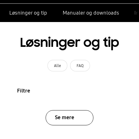
Løsninger og tip
Manualer og downloads
I
Løsninger og tip
Alle
FAQ
Filtre
Se mere