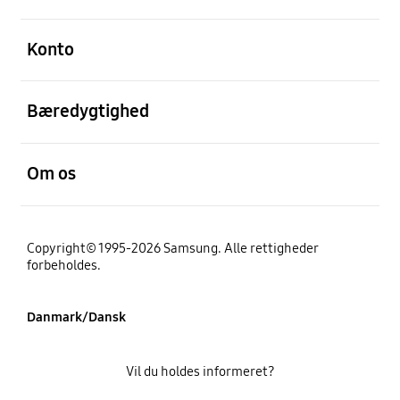
Åben
Konto
Åben
Bæredygtighed
Åben
Om os
Copyright© 1995-2026 Samsung. Alle rettigheder
forbeholdes.
Danmark/Dansk
Vil du holdes informeret?