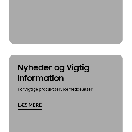
Nyheder og Vigtig
Information
For vigtige produktservicemeddelelser
LÆS MERE