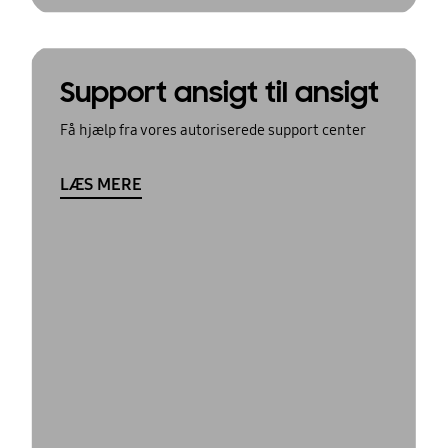
Support ansigt til ansigt
Få hjælp fra vores autoriserede support center
LÆS MERE