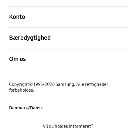
Åben
Konto
Åben
Bæredygtighed
Åben
Om os
Copyright© 1995-2026 Samsung. Alle rettigheder
forbeholdes.
Danmark/Dansk
Vil du holdes informeret?