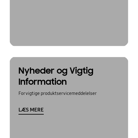
Nyheder og Vigtig
Information
For vigtige produktservicemeddelelser
LÆS MERE