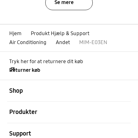
Se mere
Hjem
Produkt Hjælp & Support
Air Conditioning
Andet
MIM-E03EN
Tryk her for at returnere dit køb
Returner køb
Åben
Footer Navigation
Shop
Åben
Produkter
Åben
Support