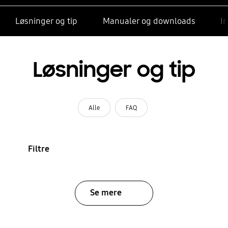
Løsninger og tip
Manualer og downloads
I
Løsninger og tip
Alle
FAQ
Filtre
Se mere