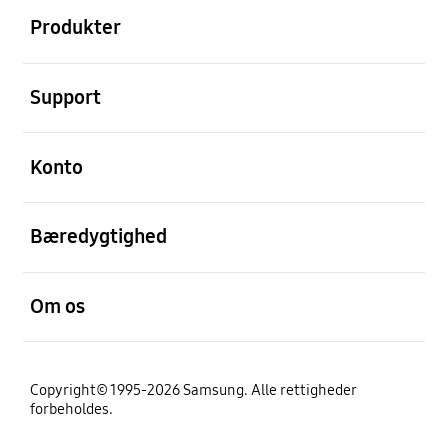
Produkter
Åben
Support
Åben
Konto
Åben
Bæredygtighed
Åben
Om os
Copyright© 1995-2026 Samsung. Alle rettigheder
forbeholdes.