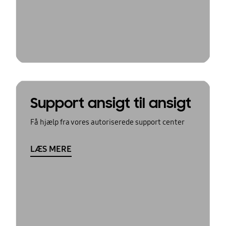
Support ansigt til ansigt
Få hjælp fra vores autoriserede support center
LÆS MERE