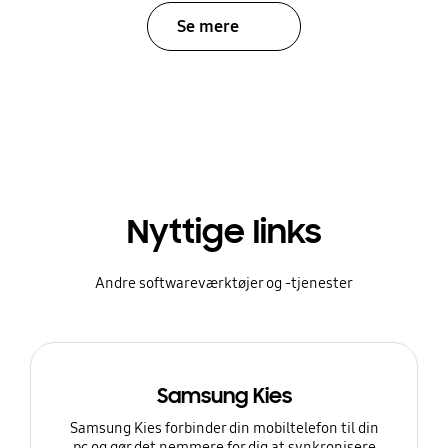
Se mere
Nyttige links
Andre softwareværktøjer og -tjenester
Samsung Kies
Samsung Kies forbinder din mobiltelefon til din
pc og gør det nemmere for dig at synkronisere