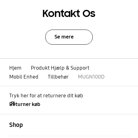
Kontakt Os
Se mere
Hjem
Produkt Hjælp & Support
Mobil Enhed
Tillbehør
MUGN100D
Tryk her for at returnere dit køb
Returner køb
Åben
Footer Navigation
Shop
Åben