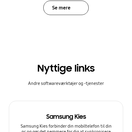
Se mere
Nyttige links
Andre softwareværktøjer og -tjenester
Samsung Kies
Samsung Kies forbinder din mobiltelefon til din
pc og gør det nemmere for dig at synkronisere