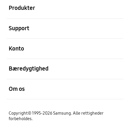
Produkter
Åben
Support
Åben
Konto
Åben
Bæredygtighed
Åben
Om os
Copyright© 1995-2026 Samsung. Alle rettigheder
forbeholdes.