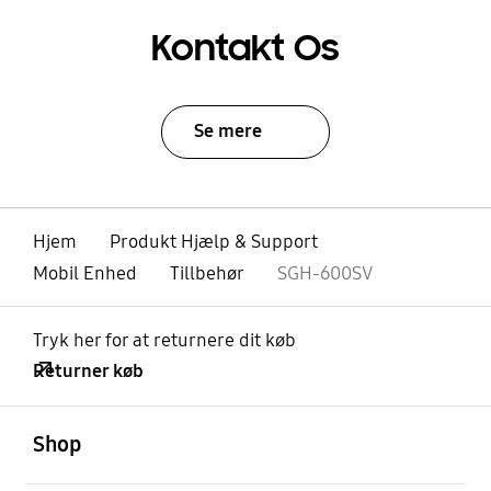
Kontakt Os
Se mere
Hjem
Produkt Hjælp & Support
Mobil Enhed
Tillbehør
SGH-600SV
Tryk her for at returnere dit køb
Returner køb
Åben
Footer Navigation
Shop
Åben