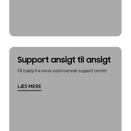
Support ansigt til ansigt
Få hjælp fra vores autoriserede support center
LÆS MERE