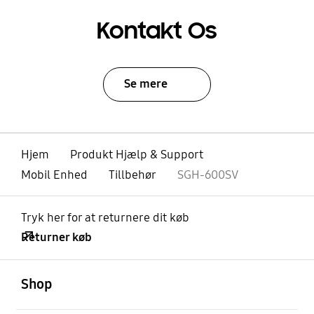
Kontakt Os
Se mere
Hjem
Produkt Hjælp & Support
Mobil Enhed
Tillbehør
SGH-600SV
Tryk her for at returnere dit køb
Returner køb
Åben
Footer Navigation
Shop
Åben