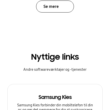
Se mere
Nyttige links
Andre softwareværktøjer og -tjenester
Samsung Kies
Samsung Kies forbinder din mobiltelefon til din
pc og gør det nemmere for dig at synkronisere