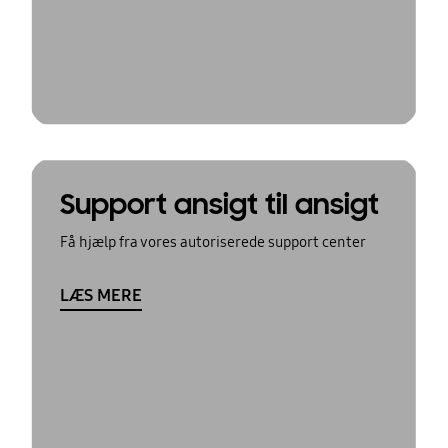
Support ansigt til ansigt
Få hjælp fra vores autoriserede support center
LÆS MERE