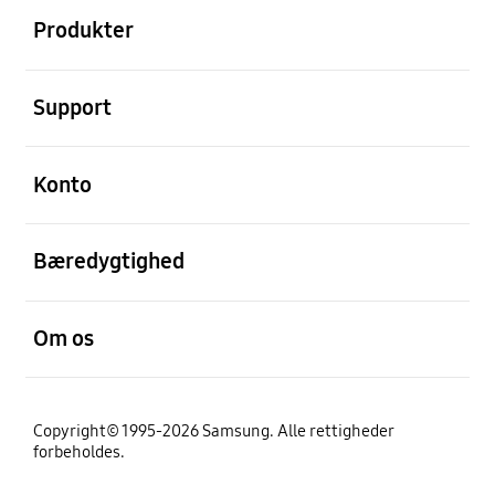
Produkter
Åben
Support
Åben
Konto
Åben
Bæredygtighed
Åben
Om os
Copyright© 1995-2026 Samsung. Alle rettigheder
forbeholdes.