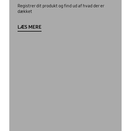
Registrer dit produkt og find ud af hvad der er
dækket
LÆS MERE