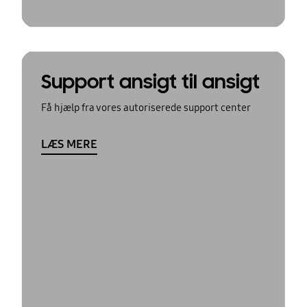
Support ansigt til ansigt
Få hjælp fra vores autoriserede support center
LÆS MERE