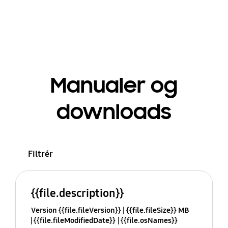
Manualer og
downloads
Filtrér
{{file.description}}
Version {{file.fileVersion}}
{{file.fileSize}} MB
{{file.fileModifiedDate}}
{{file.osNames}}