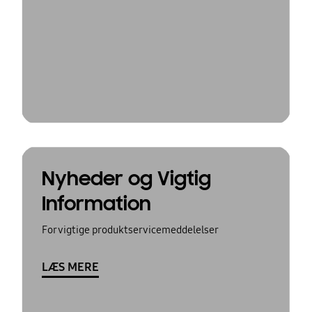
Nyheder og Vigtig
Information
For vigtige produktservicemeddelelser
LÆS MERE