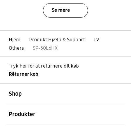
Se mere
Hjem
Produkt Hjælp & Support
TV
Others
SP-50L6HX
Tryk her for at returnere dit køb
Returner køb
Åben
Footer Navigation
Shop
Åben
Produkter
Åben