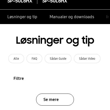
SP-50L6HX
SP-50L6HX
Løsninger og tip
Manualer og downloads
I
Løsninger og tip
Alle
FAQ
Sådan Guide
Sådan Video
Filtre
Se mere