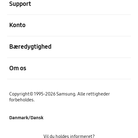
Support
Åben
Konto
Åben
Bæredygtighed
Åben
Om os
Copyright© 1995-2026 Samsung. Alle rettigheder
forbeholdes.
Danmark/Dansk
Vil du holdes informeret?