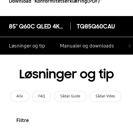
Download "Konformitetserklæring(PDF)"
85" Q60C QLED 4K Smart TV (2023)
TQ85Q60CAU
Løsninger og tip
Manualer og downloads
I
Løsninger og tip
Alle
FAQ
Sådan Guide
Sådan Video
Filtre