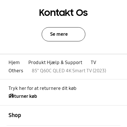
Kontakt Os
Se mere
Hjem
Produkt Hjælp & Support
TV
Others
85" Q60C QLED 4K Smart TV (2023)
Tryk her for at returnere dit køb
Returner køb
Åben
Footer Navigation
Shop
Åben