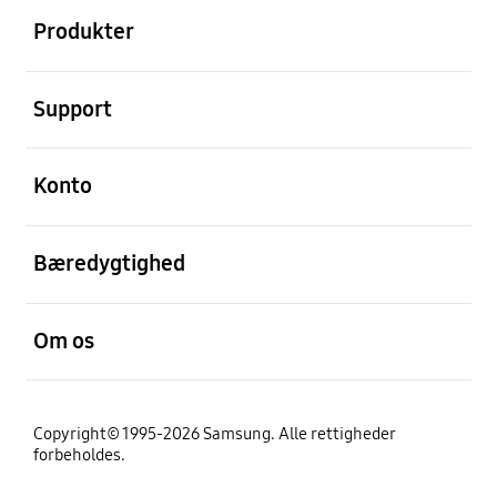
Produkter
Åben
Support
Åben
Konto
Åben
Bæredygtighed
Åben
Om os
Copyright© 1995-2026 Samsung. Alle rettigheder
forbeholdes.