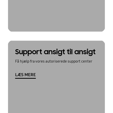
Support ansigt til ansigt
Få hjælp fra vores autoriserede support center
LÆS MERE