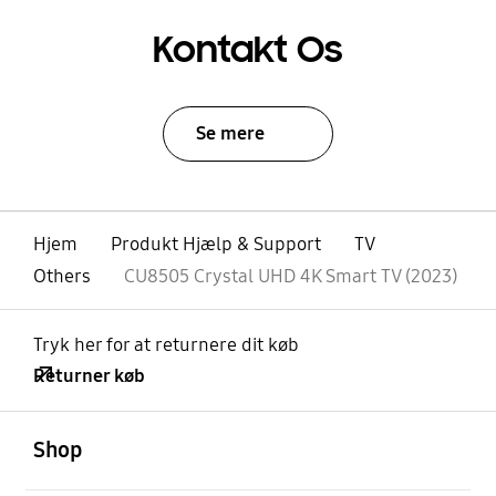
Kontakt Os
Se mere
Hjem
Produkt Hjælp & Support
TV
Others
CU8505 Crystal UHD 4K Smart TV (2023)
Tryk her for at returnere dit køb
Returner køb
Åben
Footer Navigation
Shop
Åben