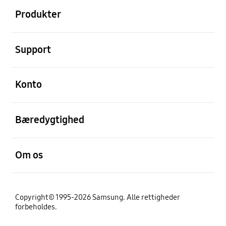
Produkter
Åben
Support
Åben
Konto
Åben
Bæredygtighed
Åben
Om os
Copyright© 1995-2026 Samsung. Alle rettigheder
forbeholdes.