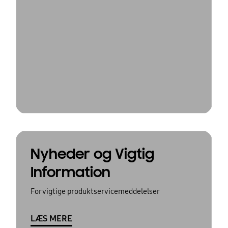
Nyheder og Vigtig
Information
For vigtige produktservicemeddelelser
LÆS MERE