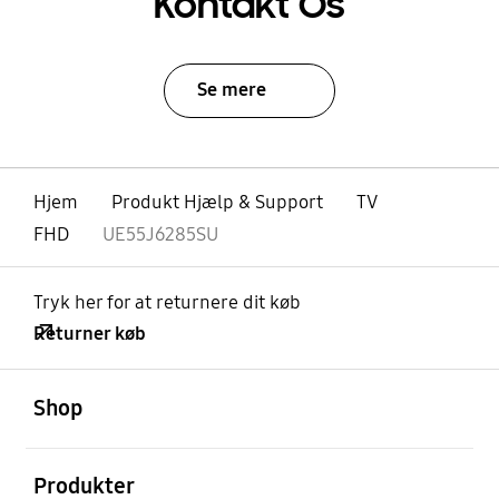
Kontakt Os
Se mere
Hjem
Produkt Hjælp & Support
TV
FHD
UE55J6285SU
Tryk her for at returnere dit køb
Returner køb
Åben
Footer Navigation
Shop
Åben
Produkter