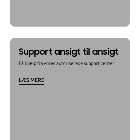
Support ansigt til ansigt
Få hjælp fra vores autoriserede support center
LÆS MERE