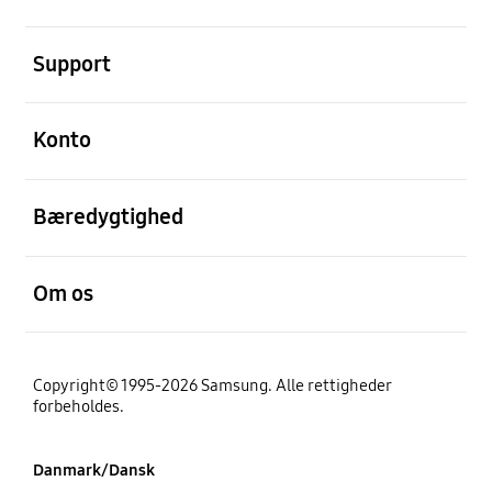
Åben
Support
Åben
Konto
Åben
Bæredygtighed
Åben
Om os
Copyright© 1995-2026 Samsung. Alle rettigheder
forbeholdes.
Danmark/Dansk