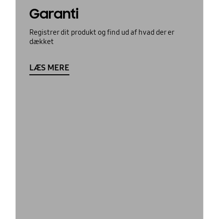
Garanti
Registrer dit produkt og find ud af hvad der er
dækket
LÆS MERE