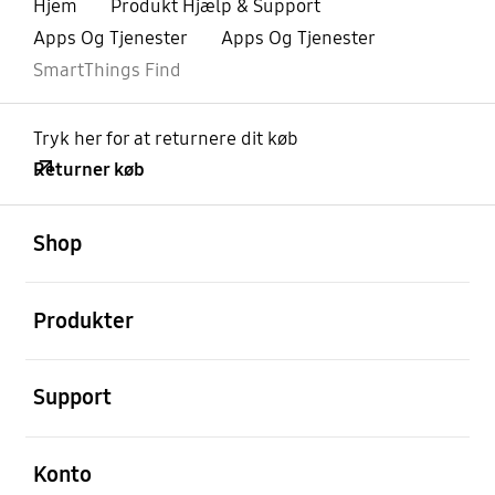
Hjem
Produkt Hjælp & Support
Apps Og Tjenester
Apps Og Tjenester
SmartThings Find
Tryk her for at returnere dit køb
Returner køb
Åben
Footer Navigation
Shop
Åben
Produkter
Åben
Support
Åben
Konto