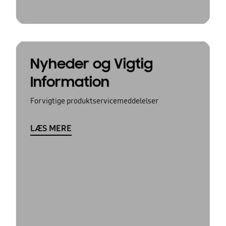
Nyheder og Vigtig
Information
For vigtige produktservicemeddelelser
LÆS MERE