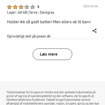
Product Ratings :
2024-02-04
3
Lager : 64 GB
| farve : Darkgray
Holder ikk så godt batteri Men ellers ok til barn
share
Oprindeligt delt på power.dk
Læs mere
bazaarvoice Certification Label
*Hukommelsen for brugere er mindre end den samlede hukommelse på
grund af lagring af operativsystemet og den software, der bruges til at
håndtere telefonens funktioner. Faktisk brugerhukommelse varierer
afhængigt af mobiltelefonens operatør, region, brugere, sprog og den kan