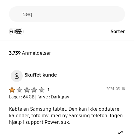
Filtre
Sorter
3,739
Anmeldelser
Skuffet kunde
Product Ratings :
2024-03-18
1
Lager : 64 GB
| farve : Darkgray
Købte en Samsung tablet. Den kan ikke opdatere
kalender, foto mv. med ny Samsung telefon. Ingen
hjælp i support Power, suk.