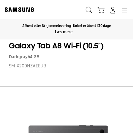
Skip
to
Søg
Indkøbskurv
Navigation
Log på
content
Afhent eller få hjemmelevering | Købet er åbent i 30 dage
Klik for at udvide
Læs mere
Galaxy Tab A8 Wi-Fi (10.5")
Darkgray
64 GB
SM-X200NZAEEUB
Ga
T
A
Wi