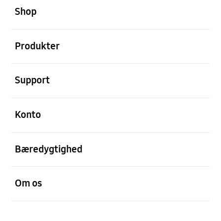
Shop
Åben
Produkter
Åben
Support
Åben
Konto
Åben
Bæredygtighed
Åben
Om os