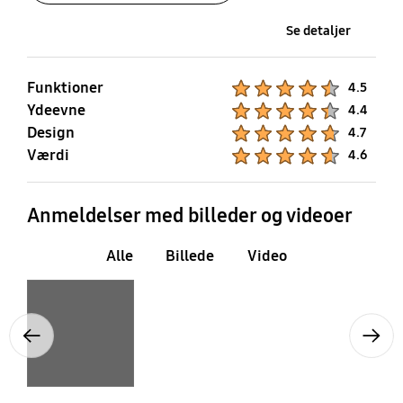
Se detaljer
Funktioner
Product Ratings :
4.5
Ydeevne
Product Ratings :
4.4
Design
Product Ratings :
4.7
Værdi
Product Ratings :
4.6
Anmeldelser med billeder og videoer
Alle
Billede
Video
Layer popup open
Previous
Next