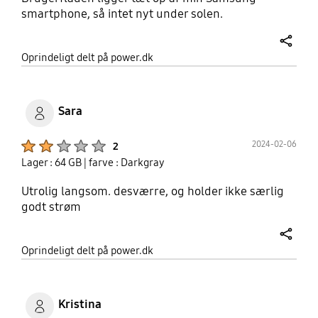
smartphone, så intet nyt under solen.
share
Oprindeligt delt på power.dk
Sara
Product Ratings :
2024-02-06
2
Lager : 64 GB
| farve : Darkgray
Utrolig langsom. desværre, og holder ikke særlig
godt strøm
share
Oprindeligt delt på power.dk
Kristina