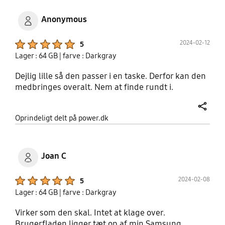
Anonymous
Product Ratings :
2024-02-12
5
Lager : 64 GB
| farve : Darkgray
Dejlig lille så den passer i en taske. Derfor kan den
medbringes overalt. Nem at finde rundt i.
share
Oprindeligt delt på power.dk
Joan C
Product Ratings :
2024-02-08
5
Lager : 64 GB
| farve : Darkgray
Virker som den skal. Intet at klage over.
Brugerfladen ligger tæt op af min Samsung