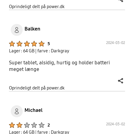
share
Oprindeligt delt på power.dk
Balken
Product Ratings :
2024-03-02
5
Lager : 64 GB
| farve : Darkgray
Super tablet, alsidig, hurtig og holder batteri
meget længe
share
Oprindeligt delt på power.dk
Michael
Product Ratings :
2024-03-02
2
Lager : 64 GB
| farve : Darkgray