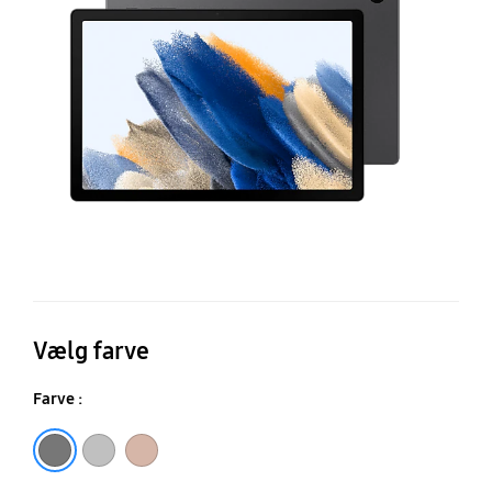
Fi
(1
Vælg farve
Farve :
Darkgray
Silver
Pinkgold