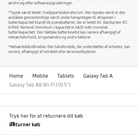
ændre sig efter softwareopgraderinger.
*Typisk værdi testet i tredjepartslaboratorium. Den typiske værdi er den
anslåede gennemsnitlige værdi under hensyntagen til afvigelsen i
batterikapacitet blandt de prøvebatterier, der er testet iht. standarden IEC
61960. Nominel (minimum-) kapacitet er 6820 mAh (nominel
batterikapacitet). Den faktiske batterilevetid kan variere afhængigt af
netværksforhold, brugsmønstre og andre faktorer.
*Netværksbåndbredde: Den båndbredde, der understøttes af enheden, kan
variere, afhængigt af området eller serviceudbyderen.
Home
Mobile
Tablets
Galaxy Tab A
Galaxy Tab A8 Wi-Fi (10.5")
Tryk her for at returnere dit køb
Returner køb
Åben
Footer Navigation