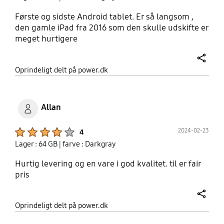
Første og sidste Android tablet. Er så langsom ,
den gamle iPad fra 2016 som den skulle udskifte er
meget hurtigere
share
Oprindeligt delt på power.dk
Allan
Product Ratings :
2024-02-23
4
Lager : 64 GB
| farve : Darkgray
Hurtig levering og en vare i god kvalitet. til er fair
pris
share
Oprindeligt delt på power.dk