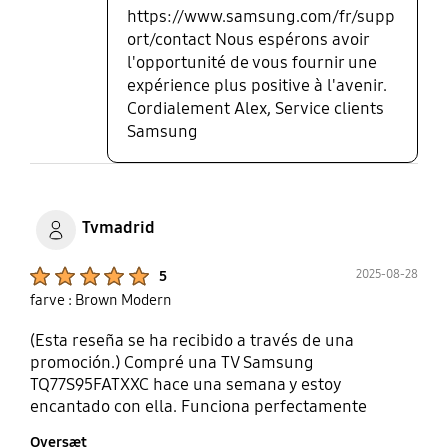
https://www.samsung.com/fr/supp
ort/contact Nous espérons avoir
l'opportunité de vous fournir une
expérience plus positive à l'avenir.
Cordialement Alex, Service clients
Samsung
Tvmadrid
Product Ratings :
2025-08-28
5
farve : Brown Modern
(Esta reseña se ha recibido a través de una
promoción.) Compré una TV Samsung
TQ77S95FATXXC hace una semana y estoy
encantado con ella. Funciona perfectamente
#reseñaincentivada
Oversæt