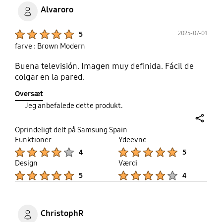
Alvaroro
Product Ratings :
2025-07-01
5
farve : Brown Modern
Buena televisión. Imagen muy definida. Fácil de
colgar en la pared.
Oversæt
Jeg anbefalede dette produkt.
share
Oprindeligt delt på Samsung Spain
Funktioner
Ydeevne
Product Ratings :
Product Ratings :
4
5
Design
Værdi
Product Ratings :
Product Ratings :
5
4
ChristophR