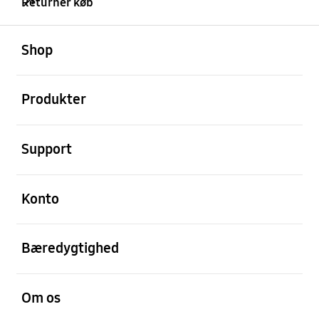
Returner køb
Åben
Footer Navigation
Shop
Åben
Produkter
Åben
Support
Åben
Konto
Åben
Bæredygtighed
Åben
Om os