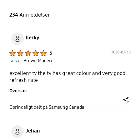
234
Anmeldelser
berky
Product Ratings :
2026-07-30
5
farve : Brown Modern
excellent tv the tv has great colour and very good
refresh rate
Oversæt
share
Oprindeligt delt på Samsung Canada
Jehan