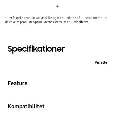
Indicator 1
* Det faktiske produkt kan adskille sig fra billederne på illustrationerne. Se
de enkelte produkter/produkternes størrelse i billedgalleriet.
Specifikationer
Vis alle
Feature
Farve
Material
Brun
Plastic
Kompatibilitet