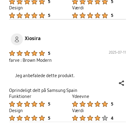
5
5
Design
Værdi
Product Ratings :
Product Ratings :
5
5
Xiosira
Product Ratings :
2025-07-11
5
farve : Brown Modern
Jeg anbefalede dette produkt.
share
Oprindeligt delt på Samsung Spain
Funktioner
Ydeevne
Product Ratings :
Product Ratings :
5
5
Design
Værdi
Product Ratings :
Product Ratings :
5
4