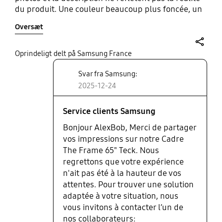
du produit. Une couleur beaucoup plus foncée, un
plastique fragile et un système d'aimants qui n'est
Oversæt
pas assez fort pour tenir la jointure des quatre
coins du cadre, laissant apparaître le cadre noir du
dessous... Ce qui n'est absolument pas esthétique.
share
Oprindeligt delt på Samsung France
Et les petits morceaux de plastique à installer au
Svar fra Samsung:
dos comme fixation n'y changent rien. Les photos
parlent d'elles-mêmes. Je ne suis pas un cas isolé
2025-12-24
puisqu'un ami a acheté le même Frame que moi,
mais en 55 pouces, et constate exactement le
Service clients Samsung
même problème avec son cadre.
Bonjour AlexBob, Merci de partager
vos impressions sur notre Cadre
The Frame 65" Teck. Nous
regrettons que votre expérience
n'ait pas été à la hauteur de vos
attentes. Pour trouver une solution
adaptée à votre situation, nous
vous invitons à contacter l’un de
nos collaborateurs: