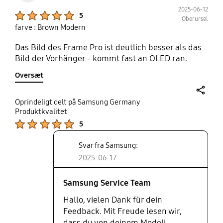
2025-06-12
Product Ratings :
5
Oberursel
farve : Brown Modern
Das Bild des Frame Pro ist deutlich besser als das
Bild der Vorhänger - kommt fast an OLED ran.
Oversæt
share
Oprindeligt delt på Samsung Germany
Produktkvalitet
Product Ratings :
5
Svar fra Samsung:
2025-06-17
Samsung Service Team
Hallo, vielen Dank für dein
Feedback. Mit Freude lesen wir,
dass du von deinem Modell