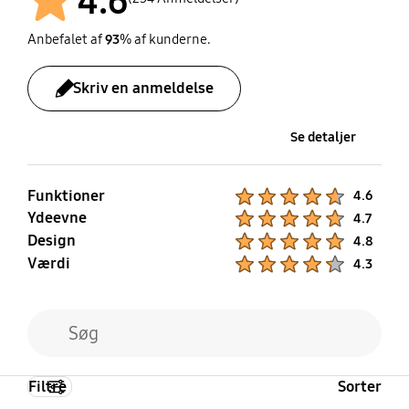
4.6
Anbefalet af
93
% af kunderne.
Skriv en anmeldelse
Se detaljer
Funktioner
Product Ratings :
4.6
Ydeevne
Product Ratings :
4.7
Design
Product Ratings :
4.8
Værdi
Product Ratings :
4.3
Filtre
Sorter