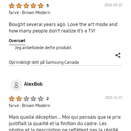
Product Ratings :
2026-05-22
5
farve : Brown Modern
Bought several years ago. Love the art mode and
how many people don’t realize it’s a TV!
Oversæt
Jeg anbefalede dette produkt.
share
Oprindeligt delt på Samsung Canada
AlexBob
Product Ratings :
2025-12-23
2
farve : Brown Modern
Mais quelle déception... Moi qui pensais que le prix
justifiait la qualité et la finition du cadre. Les
photos et la description ne reflètent pas la réalité