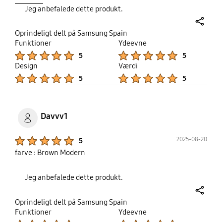
Jeg anbefalede dette produkt.
share
Oprindeligt delt på Samsung Spain
Funktioner
Ydeevne
Product Ratings :
Product Ratings :
5
5
Design
Værdi
Product Ratings :
Product Ratings :
5
5
Davvv1
Product Ratings :
2025-08-20
5
farve : Brown Modern
Jeg anbefalede dette produkt.
share
Oprindeligt delt på Samsung Spain
Funktioner
Ydeevne
Product Ratings :
Product Ratings :