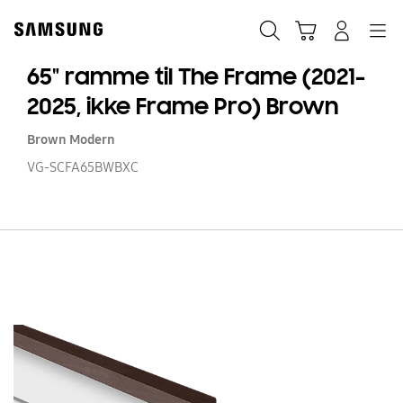
Skip
to
Søg
Indkøbskurv
Navigation
Log på
content
65" ramme til The Frame (2021-
2025, ikke Frame Pro) Brown
Brown Modern
VG-SCFA65BWBXC
65
r
til
T
F