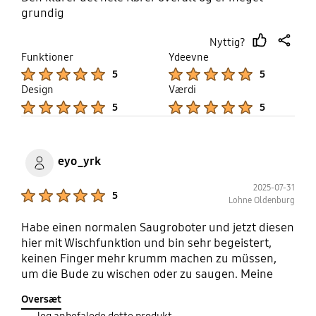
grundig
Nyttig?
thumb
share
Funktioner
Ydeevne
up
Product Ratings :
Product Ratings :
5
5
Design
Værdi
Product Ratings :
Product Ratings :
5
5
eyo_yrk
2025-07-31
Product Ratings :
5
Lohne Oldenburg
Habe einen normalen Saugroboter und jetzt diesen
hier mit Wischfunktion und bin sehr begeistert,
keinen Finger mehr krumm machen zu müssen,
um die Bude zu wischen oder zu saugen. Meine
neue Haushaltshilfe nimmt mir jetzt die Arbeit ab.
Oversæt
🫶
Jeg anbefalede dette produkt.