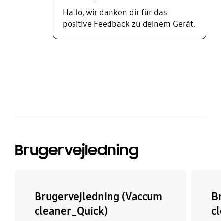
Hallo, wir danken dir für das
positive Feedback zu deinem Gerät.
bazaarvoice Certification Label
Brugervejledning
Brugervejledning (Vaccum
B
cleaner_Quick)
c