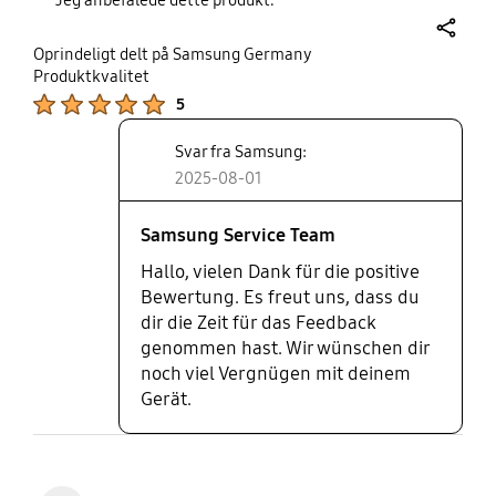
share
Oprindeligt delt på Samsung Germany
Produktkvalitet
Product Ratings :
5
Svar fra Samsung:
2025-08-01
Samsung Service Team
Hallo, vielen Dank für die positive
Bewertung. Es freut uns, dass du
dir die Zeit für das Feedback
genommen hast. Wir wünschen dir
noch viel Vergnügen mit deinem
Gerät.