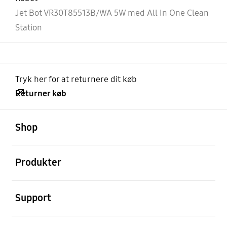
Jet Bot VR30T85513B/WA 5W med All In One Clean
Station
Tryk her for at returnere dit køb
Returner køb
Åben
Footer Navigation
Shop
Åben
Produkter
Åben
Support
Åben