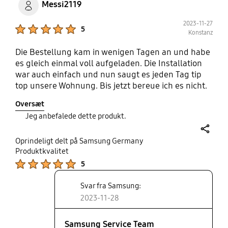
Messi2119
2023-11-27
Product Ratings :
5
Konstanz
Die Bestellung kam in wenigen Tagen an und habe
es gleich einmal voll aufgeladen. Die Installation
war auch einfach und nun saugt es jeden Tag tip
top unsere Wohnung. Bis jetzt bereue ich es nicht.
Wenn es noch den Boden Nass wischen könnte,
Oversæt
wäre es perfekt.
Jeg anbefalede dette produkt.
share
Oprindeligt delt på Samsung Germany
Produktkvalitet
Product Ratings :
5
Svar fra Samsung:
2023-11-28
Samsung Service Team