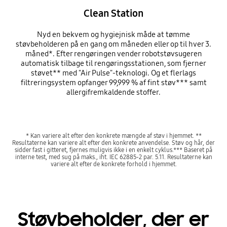
Clean Station
Nyd en bekvem og hygiejnisk måde at tømme
støvbeholderen på en gang om måneden eller op til hver 3.
måned*. Efter rengøringen vender robotstøvsugeren
automatisk tilbage til rengøringsstationen, som fjerner
støvet** med "Air Pulse"-teknologi. Og et flerlags
filtreringsystem opfanger 99,999 % af fint støv*** samt
allergifremkaldende stoffer.
* Kan variere alt efter den konkrete mængde af støv i hjemmet. **
Resultaterne kan variere alt efter den konkrete anvendelse. Støv og hår, der
sidder fast i gitteret, fjernes muligvis ikke i en enkelt cyklus.*** Baseret på
interne test, med sug på maks., iht. IEC 62885-2 par. 5.11. Resultaterne kan
variere alt efter de konkrete forhold i hjemmet.
Støvbeholder, der er