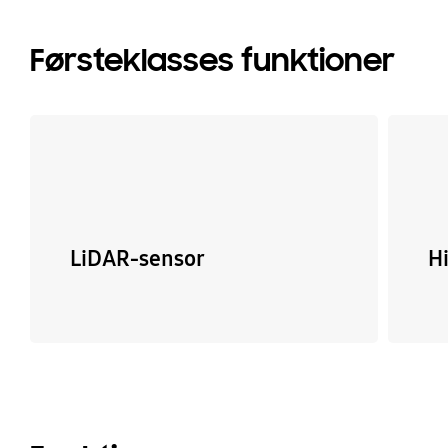
Førsteklasses funktioner
LiDAR-sensor
H