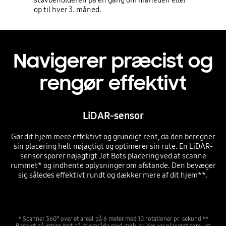
op til hver 3. måned.
Navigerer præcist og
rengør effektivt
LiDAR-sensor
Gør dit hjem mere effektivt og grundigt rent, da den beregner
sin placering helt nøjagtigt og optimerer sin rute. En LiDAR-
sensor sporer nøjagtigt Jet Bots placering ved at scanne
rummet* og indhente oplysninger om afstande. Den bevæger
sig således effektivt rundt og dækker mere af dit hjem**.
* Scanner 360° over et areal på 6 meter med 10 rotationer pr. sekund.**
Baseret på intern test på et område med møbler, der var placeret som i et