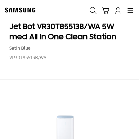
Skip
to
Søg
Indkøbskurv
Navigation
Log på
content
Jet Bot VR30T85513B/WA 5W
med All In One Clean Station
Satin Blue
VR30T85513B/WA
Je
Bo
VR
5
m