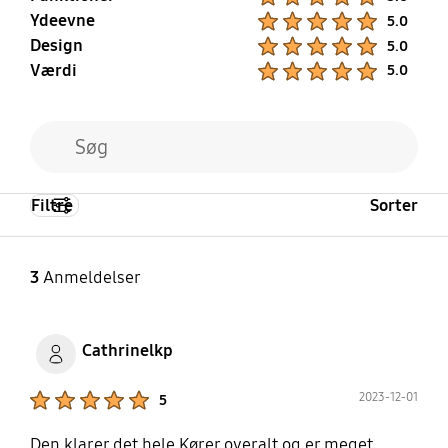
Ydeevne
Product Ratings :
5.0
Design
Product Ratings :
5.0
Værdi
Product Ratings :
5.0
Filtre
Sorter
3
Anmeldelser
Cathrinelkp
Product Ratings :
2023-12-01
5
Den klarer det hele Kører overalt og er meget