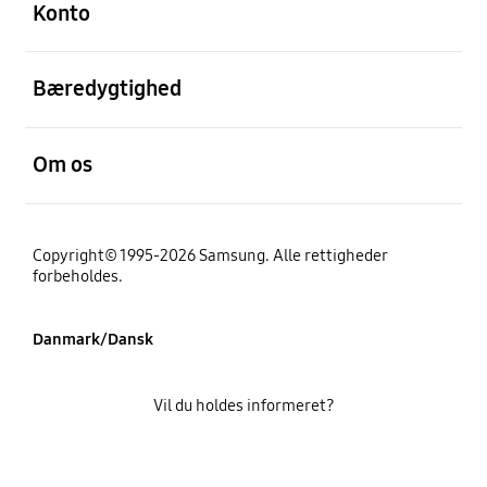
Konto
Åben
Bæredygtighed
Åben
Om os
Copyright© 1995-2026 Samsung. Alle rettigheder
forbeholdes.
Danmark/Dansk
Vil du holdes informeret?