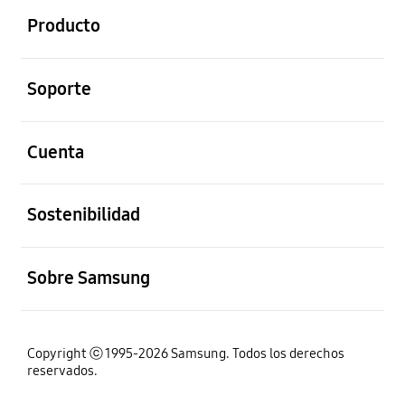
Producto
abierto
Soporte
abierto
Cuenta
abierto
Sostenibilidad
abierto
Sobre Samsung
Copyright ⓒ 1995-2026 Samsung. Todos los derechos
reservados.