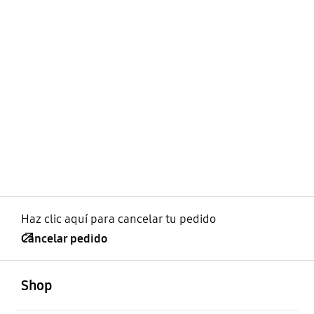
Haz clic aquí para cancelar tu pedido
Cancelar pedido
abierto
Footer Navigation
Shop
abierto