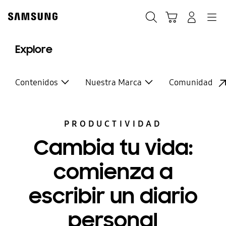
Skip
to
Buscar
Carrito
Navegación
Iniciar sesión
content
Explore
Contenidos
Nuestra Marca
Comunidad
PRODUCTIVIDAD
Cambia tu vida:
comienza a
escribir un diario
personal