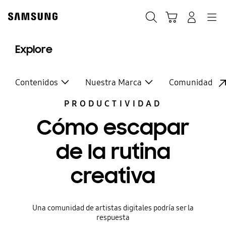
Skip
to
Buscar
Carrito
Navegación
Iniciar sesión
content
Explore
Contenidos
Nuestra Marca
Comunidad
PRODUCTIVIDAD
Cómo escapar
de la rutina
creativa
Una comunidad de artistas digitales podría ser la
respuesta