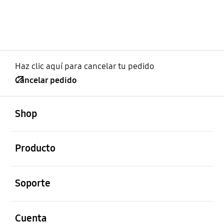
Haz clic aquí para cancelar tu pedido
Cancelar pedido
abierto
Footer Navigation
Shop
abierto
Producto
abierto
Soporte
abierto
Cuenta