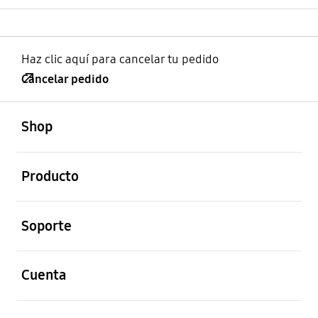
Haz clic aquí para cancelar tu pedido
Cancelar pedido
abierto
Footer Navigation
Shop
abierto
Producto
abierto
Soporte
abierto
Cuenta
abierto