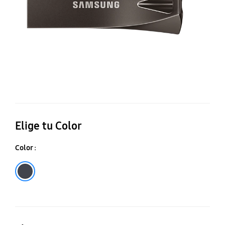
G
Elige tu Color
Color :
titanium gray