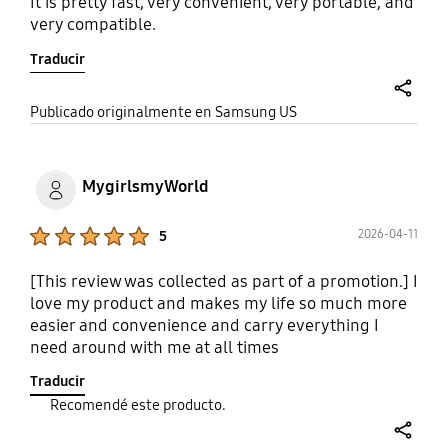
It is pretty fast, very convenient, very portable, and
very compatible.
Traducir
share
Publicado originalmente en Samsung US
MygirlsmyWorld
Product Ratings :
2026-04-11
5
[This review was collected as part of a promotion.] I
love my product and makes my life so much more
easier and convenience and carry everything I
need around with me at all times
Traducir
Recomendé este producto.