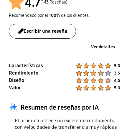
4.7
memoria. Los
(143 Reseñas)
Dirección: x, y, z 3 veces
resultados se basan en
pruebas internas, las
Recomendado por el
100
% de los clientes.
características y las
especificaciones
Escribir una reseña
pueden variar según las
condiciones de uso
Ver detalles
reales.
Características
Product Ratings :
5.0
Rendimiento
Product Ratings :
3.5
Diseño
Product Ratings :
4.5
Valor
Product Ratings :
5.0
Resumen de reseñas por IA
El producto ofrece un excelente rendimiento,
con velocidades de transferencia muy rápidas