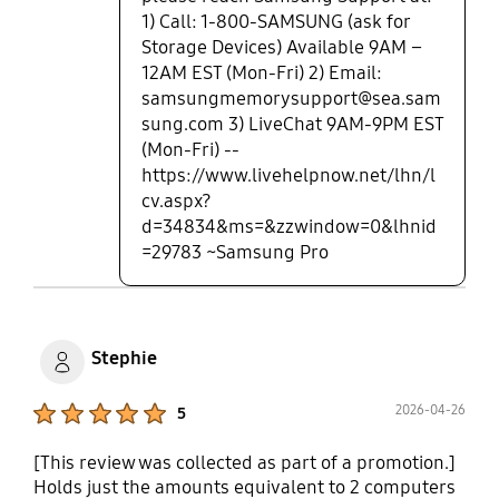
1) Call: 1-800-SAMSUNG (ask for
Storage Devices) Available 9AM –
12AM EST (Mon-Fri) 2) Email:
samsungmemorysupport@sea.sam
sung.com 3) LiveChat 9AM-9PM EST
(Mon-Fri) --
https://www.livehelpnow.net/lhn/l
cv.aspx?
d=34834&ms=&zzwindow=0&lhnid
=29783 ~Samsung Pro
Stephie
Product Ratings :
2026-04-26
5
[This review was collected as part of a promotion.]
Holds just the amounts equivalent to 2 computers