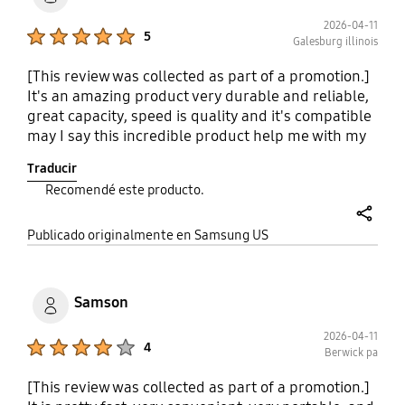
2026-04-11
Product Ratings :
5
Galesburg illinois
[This review was collected as part of a promotion.]
It's an amazing product very durable and reliable,
great capacity, speed is quality and it's compatible
may I say this incredible product help me with my
work.
Traducir
Recomendé este producto.
share
Publicado originalmente en Samsung US
Samson
2026-04-11
Product Ratings :
4
Berwick pa
[This review was collected as part of a promotion.]