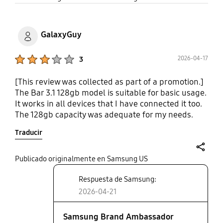
GalaxyGuy
Product Ratings :
2026-04-17
3
[This review was collected as part of a promotion.]
The Bar 3.1 128gb model is suitable for basic usage.
It works in all devices that I have connected it too.
The 128gb capacity was adequate for my needs.
The design is nice and the metallic shell makes it
Traducir
feel durable. The eyelet for a key chain is nice. The
read and write speeds are fine, but not great. The
drive can also get hot to the touch under some
share
Publicado originalmente en Samsung US
prolonged use. I've had my drive for 2 years and it
Respuesta de Samsung:
is still working for my use.
2026-04-21
Samsung Brand Ambassador