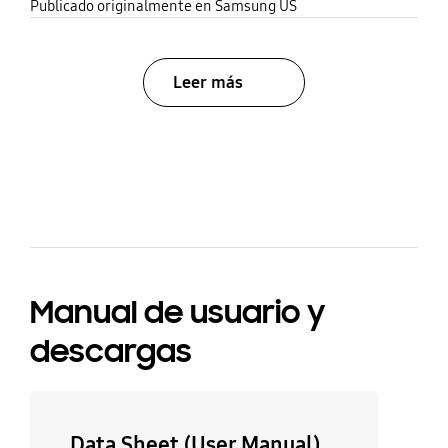
share
Publicado originalmente en Samsung US
Leer más
bazaarvoice Certification Label
Manual de usuario y
descargas
Data Sheet (User Manual)