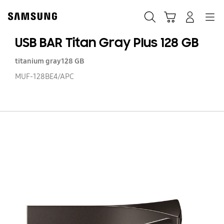
Skip
to
Buscar
Carrito
Navegación
Iniciar sesión
content
USB BAR Titan Gray Plus 128 GB
titanium gray
128 GB
MUF-128BE4/APC
US
B
Ti
G
Pl
12