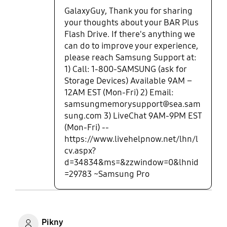
GalaxyGuy, Thank you for sharing
your thoughts about your BAR Plus
Flash Drive. If there's anything we
can do to improve your experience,
please reach Samsung Support at:
1) Call: 1-800-SAMSUNG (ask for
Storage Devices) Available 9AM –
12AM EST (Mon-Fri) 2) Email:
samsungmemorysupport@sea.sam
sung.com 3) LiveChat 9AM-9PM EST
(Mon-Fri) --
https://www.livehelpnow.net/lhn/l
cv.aspx?
d=34834&ms=&zzwindow=0&lhnid
=29783 ~Samsung Pro
Pikny