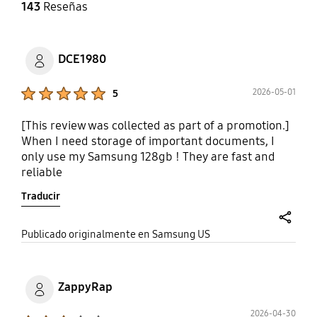
143
Reseñas
DCE1980
Product Ratings :
2026-05-01
5
[This review was collected as part of a promotion.]
When I need storage of important documents, I
only use my Samsung 128gb ! They are fast and
reliable
Traducir
share
Publicado originalmente en Samsung US
ZappyRap
2026-04-30
Product Ratings :