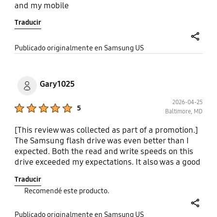
and my mobile
Traducir
share
Publicado originalmente en Samsung US
Gary1025
2026-04-25
Product Ratings :
5
Baltimore, MD
[This review was collected as part of a promotion.]
The Samsung flash drive was even better than I
expected. Both the read and write speeds on this
drive exceeded my expectations. It also was a good
value for the128 GB size. It works great with both
Traducir
my Chromebook and my Windows desktop. I
Recomendé este producto.
definitely recommend this drive and would not
hesitate to buy a second one.
share
Publicado originalmente en Samsung US