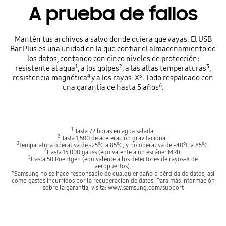
A prueba de fallos
Mantén tus archivos a salvo donde quiera que vayas. El USB
Bar Plus es una unidad en la que confiar el almacenamiento de
los datos, contando con cinco niveles de protección:
1
2
3
resistente al agua
, a los golpes
, a las altas temperaturas
,
4
5
resistencia magnética
y a los rayos-X
. Todo respaldado con
6
una garantía de hasta 5 años
.
1
Hasta 72 horas en agua salada.
2
Hasta 1,500 de aceleración gravitacional.
3
Temparatura operativa de -25°C a 85°C, y no operativa de -40°C a 85°C.
4
Hasta 15,000 gauss (equivalente a un escáner MRI).
5
Hasta 50 Roentgen (equivalente a los detectores de rayos-X de
aeropuertos).
6
Samsung no se hace responsable de cualquier daño o pérdida de datos, así
como gastos incurridos por la recuperación de datos. Para más información
sobre la garantía, visita: www.samsung.com/support