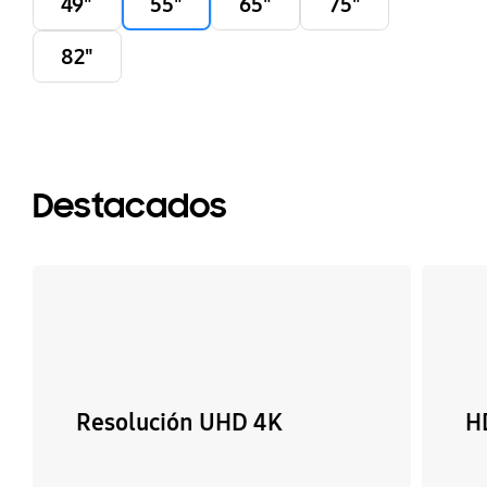
49"
55"
65"
75"
82"
Destacados
Resolución UHD 4K
H