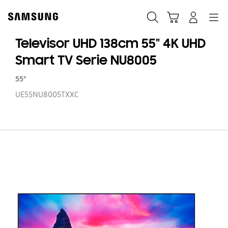
Skip
to
Buscar
Carrito
Navegación
Iniciar sesión
content
Televisor UHD 138cm 55" 4K UHD
Smart TV Serie NU8005
55"
UE55NU8005TXXC
Te
U
1
55
4