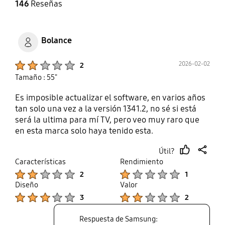
146
Reseñas
Bolance
Product Ratings :
2026-02-02
2
Tamaño : 55"
Es imposible actualizar el software, en varios años
tan solo una vez a la versión 1341.2, no sé si está
será la ultima para mí TV, pero veo muy raro que
en esta marca solo haya tenido esta.
Útil?
thumb
share
Características
Rendimiento
up
Product Ratings :
Product Ratings :
2
1
Diseño
Valor
Product Ratings :
Product Ratings :
3
2
Respuesta de Samsung: