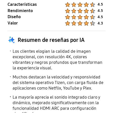
Sí
Sí
Características
Product Ratings :
4.5
Sí
Sí
Rendimiento
Product Ratings :
4.5
Diseño
Teletexto (TTX)
Cambio de hora
Product Ratings :
4.5
Valor
Product Ratings :
4.3
Sí
Sí
Resumen de reseñas por IA
Compatible IPv6
Compatible MBR
Sí
Sí
Los clientes elogian la calidad de imagen
excepcional, con resolución 4K, colores
vibrantes y negros profundos que transforman
la experiencia visual.
Muchos destacan la velocidad y responsividad
del sistema operativo Tizen, con carga fluida de
aplicaciones como Netflix, YouTube y Plex.
La mayoría aprecia el sonido integrado claro y
dinámico, mejorado significativamente con la
funcionalidad HDMI ARC para configuración