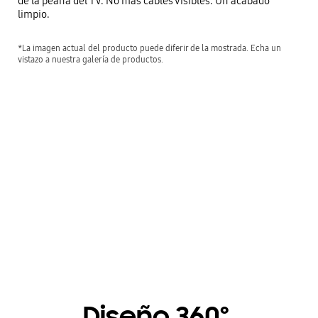
de la peana del TV. No más cables visibles. Un acabado
limpio.
*La imagen actual del producto puede diferir de la mostrada. Echa un
vistazo a nuestra galería de productos.
Clean Cable Solution
Playing video
Diseño 360º,