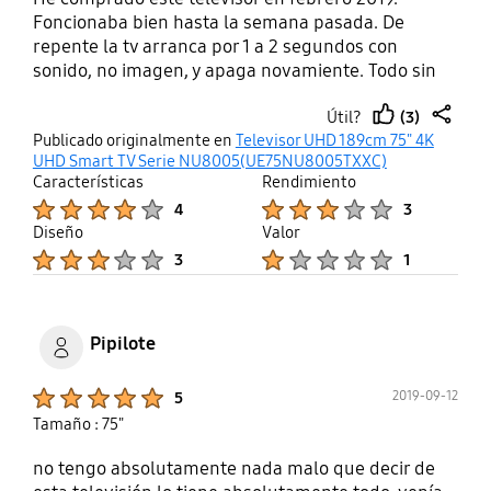
Foncionaba bien hasta la semana pasada. De
repente la tv arranca por 1 a 2 segundos con
sonido, no imagen, y apaga novamiente. Todo sin
manipular el mando o la tv. Se pasa
(3)
Útil?
automaticamente cuando el cable está enchufado.
thumb
share
Publicado originalmente en
Televisor UHD 189cm 75" 4K
La sola solucion está a desenchufar el cable de
up
UHD Smart TV Serie NU8005(UE75NU8005TXXC)
alimentación electricidad. Hay 2 años de garantia.
Características
Rendimiento
Este acaba de terminado!!
Product Ratings :
Product Ratings :
4
3
Diseño
Valor
Product Ratings :
Product Ratings :
3
1
Pipilote
Product Ratings :
2019-09-12
5
Tamaño : 75"
no tengo absolutamente nada malo que decir de