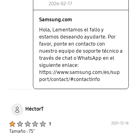
2026-02-17
Samsung.com
Hola, Lamentamos el fallo y
estamos deseando ayudarte. Por
favor, ponte en contacto con
nuestro equipo de soporte técnico a
través de chat o WhatsApp en el
siguiente enlace:
https://www.samsung.com/es/sup
port/contact/#contactinfo
HéctorT
Product Ratings :
2021-12-16
1
Tamaño : 75"