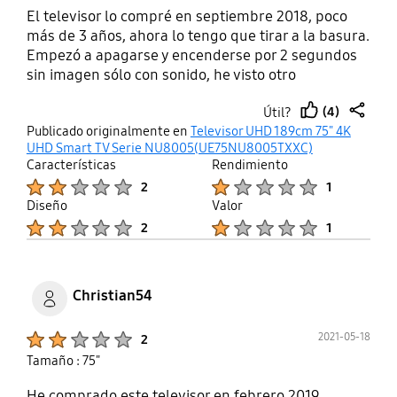
El televisor lo compré en septiembre 2018, poco
más de 3 años, ahora lo tengo que tirar a la basura.
Empezó a apagarse y encenderse por 2 segundos
sin imagen sólo con sonido, he visto otro
comentario igual, me dicen del servicio técnico que
(4)
Útil?
el display está roto y que la reparación vale más
thumb
share
Publicado originalmente en
Televisor UHD 189cm 75" 4K
que el televisor. 3 años de vida de un tv de este
up
UHD Smart TV Serie NU8005(UE75NU8005TXXC)
precio y características es lamentable. La garantía
Características
Rendimiento
sólo cubre los 2 primeros años por lo que nada que
Product Ratings :
Product Ratings :
2
1
hacer.
Diseño
Valor
Product Ratings :
Product Ratings :
2
1
Christian54
Product Ratings :
2021-05-18
2
Tamaño : 75"
He comprado este televisor en febrero 2019.