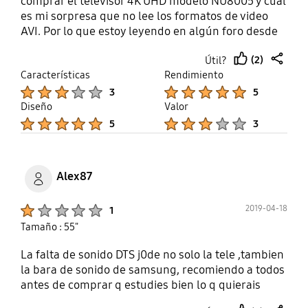
comprar el televisor 4K UHD modelo NU8005 y cual
es mi sorpresa que no lee los formatos de video
AVI. Por lo que estoy leyendo en algún foro desde
2018. Espero que Samsung ponga a disposición de
(2)
Útil?
sus clientes una actualización del software, para
thumb
share
Características
Rendimiento
solucionar dicha carencia, sino creo que va a
up
Product Ratings :
Product Ratings :
perder clientes.
3
5
Diseño
Valor
Product Ratings :
Product Ratings :
5
3
Alex87
Product Ratings :
2019-04-18
1
Tamaño : 55"
La falta de sonido DTS j0de no solo la tele ,tambien
la bara de sonido de samsung, recomiendo a todos
antes de comprar q estudies bien lo q quierais