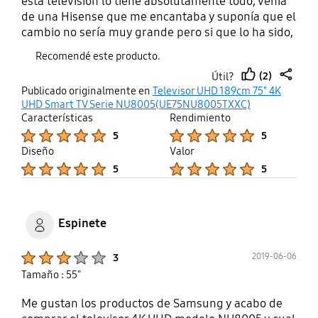
esta televisión lo tiene absolutamente todo, venía
de una Hisense que me encantaba y suponía que el
cambio no sería muy grande pero si que lo ha sido,
está televisión tiene todo lo que un usuario medio
Recomendé este producto.
necesita de sobra y supongo que los más exigentes
(2)
Útil?
también estarán conformes
thumb
share
Publicado originalmente en
Televisor UHD 189cm 75" 4K
up
UHD Smart TV Serie NU8005(UE75NU8005TXXC)
Características
Rendimiento
Product Ratings :
Product Ratings :
5
5
Diseño
Valor
Product Ratings :
Product Ratings :
5
5
Espinete
Product Ratings :
2019-06-06
3
Tamaño : 55"
Me gustan los productos de Samsung y acabo de