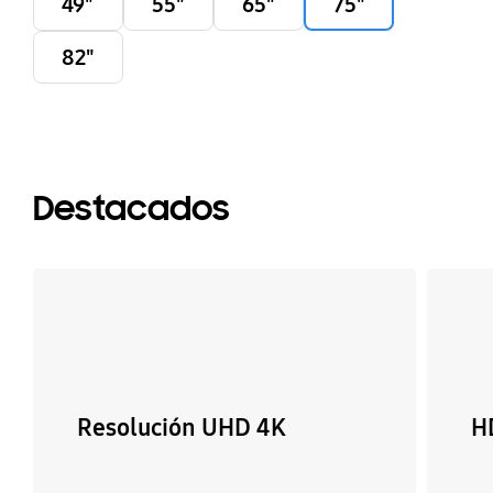
49"
55"
65"
75"
82"
Destacados
Resolución UHD 4K
H