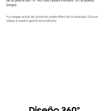
de la peana del TV. No más cables visibles. Un acabado
limpio.
*La imagen actual del producto puede diferir de la mostrada. Echa un
vistazo a nuestra galería de productos.
Clean Cable Solution
Playing video
Diseño 360º,