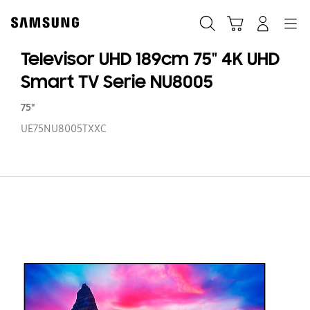
Skip
to
Buscar
Carrito
Navegación
Iniciar sesión
content
Televisor UHD 189cm 75" 4K UHD
Smart TV Serie NU8005
75"
UE75NU8005TXXC
Te
U
1
75
4