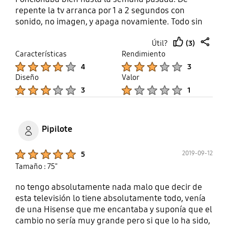
repente la tv arranca por 1 a 2 segundos con
sonido, no imagen, y apaga novamiente. Todo sin
manipular el mando o la tv. Se pasa
(3)
Útil?
automaticamente cuando el cable está enchufado.
thumb
share
Características
Rendimiento
La sola solucion está a desenchufar el cable de
up
Product Ratings :
Product Ratings :
alimentación electricidad. Hay 2 años de garantia.
4
3
Este acaba de terminado!!
Diseño
Valor
Product Ratings :
Product Ratings :
3
1
Pipilote
Product Ratings :
2019-09-12
5
Tamaño : 75"
no tengo absolutamente nada malo que decir de
esta televisión lo tiene absolutamente todo, venía
de una Hisense que me encantaba y suponía que el
cambio no sería muy grande pero si que lo ha sido,