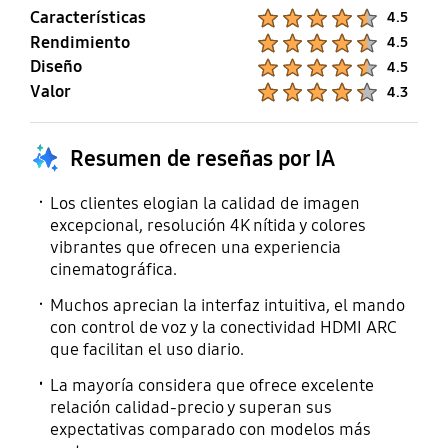
Sí
Sí
Sí
Características
Product Ratings :
4.5
Rendimiento
Product Ratings :
4.5
Diseño
Teletexto (TTX)
Cambio de hora
Product Ratings :
4.5
Valor
Product Ratings :
4.3
Sí
Sí
Resumen de reseñas por IA
Compatible IPv6
Compatible MBR
Sí
Sí
Los clientes elogian la calidad de imagen
excepcional, resolución 4K nítida y colores
vibrantes que ofrecen una experiencia
cinematográfica.
Muchos aprecian la interfaz intuitiva, el mando
con control de voz y la conectividad HDMI ARC
que facilitan el uso diario.
La mayoría considera que ofrece excelente
relación calidad-precio y superan sus
expectativas comparado con modelos más