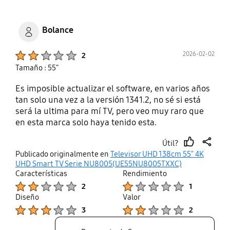
Bolance
Product Ratings :
2026-02-02
2
Tamaño : 55"
Es imposible actualizar el software, en varios años
tan solo una vez a la versión 1341.2, no sé si está
será la ultima para mí TV, pero veo muy raro que
en esta marca solo haya tenido esta.
Útil?
thumb
share
Publicado originalmente en
Televisor UHD 138cm 55" 4K
up
UHD Smart TV Serie NU8005(UE55NU8005TXXC)
Características
Rendimiento
Product Ratings :
Product Ratings :
2
1
Diseño
Valor
Product Ratings :
Product Ratings :
3
2