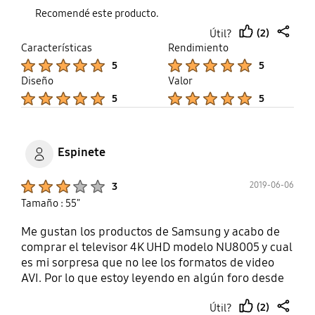
está televisión tiene todo lo que un usuario medio
Recomendé este producto.
necesita de sobra y supongo que los más exigentes
(2)
Útil?
también estarán conformes
thumb
share
Características
Rendimiento
up
Product Ratings :
Product Ratings :
5
5
Diseño
Valor
Product Ratings :
Product Ratings :
5
5
Espinete
Product Ratings :
2019-06-06
3
Tamaño : 55"
Me gustan los productos de Samsung y acabo de
comprar el televisor 4K UHD modelo NU8005 y cual
es mi sorpresa que no lee los formatos de video
AVI. Por lo que estoy leyendo en algún foro desde
2018. Espero que Samsung ponga a disposición de
(2)
Útil?
sus clientes una actualización del software, para