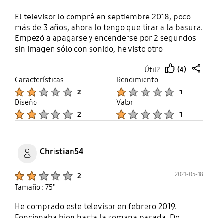
El televisor lo compré en septiembre 2018, poco
más de 3 años, ahora lo tengo que tirar a la basura.
Empezó a apagarse y encenderse por 2 segundos
sin imagen sólo con sonido, he visto otro
comentario igual, me dicen del servicio técnico que
(4)
Útil?
el display está roto y que la reparación vale más
thumb
share
Características
Rendimiento
que el televisor. 3 años de vida de un tv de este
up
Product Ratings :
Product Ratings :
precio y características es lamentable. La garantía
2
1
sólo cubre los 2 primeros años por lo que nada que
Diseño
Valor
hacer.
Product Ratings :
Product Ratings :
2
1
Christian54
Product Ratings :
2021-05-18
2
Tamaño : 75"
He comprado este televisor en febrero 2019.
Foncionaba bien hasta la semana pasada. De