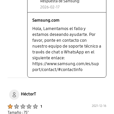
Respuesta de Samsung:
2026-02-17
Samsung.com
Hola, Lamentamos el fallo y
estamos deseando ayudarte. Por
favor, ponte en contacto con
nuestro equipo de soporte técnico a
través de chat o WhatsApp en el
siguiente enlace:
https://www.samsung.com/es/sup
port/contact/#contactinfo
HéctorT
Product Ratings :
2021-12-16
1
Tamaño : 75"