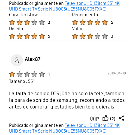
thumb
share
Publicado originalmente en
Televisor UHD 138cm 55" 4K
solucionar dicha carencia, sino creo que va a
up
UHD Smart TV Serie NU8005(UE55NU8005TXXC)
perder clientes.
Características
Rendimiento
Product Ratings :
Product Ratings :
3
5
Diseño
Valor
Product Ratings :
Product Ratings :
5
3
Alex87
Product Ratings :
2019-04-18
1
Tamaño : 55"
La falta de sonido DTS j0de no solo la tele ,tambien
la bara de sonido de samsung, recomiendo a todos
antes de comprar q estudies bien lo q quierais
(2)
Útil?
thumb
share
Publicado originalmente en
Televisor UHD 138cm 55" 4K
up
UHD Smart TV Serie NU8005(UE55NU8005TXXC)