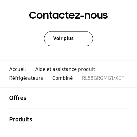
Contactez-nous
Voir plus
Accueil
Aide et assistance produit
Réfrigérateurs
Combiné
RL58GRGMG1/XEF
ouvrir
Footer Navigation
Offres
ouvrir
Produits
ouvrir