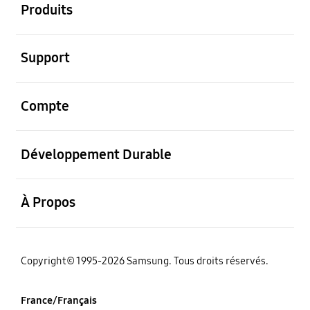
Produits
ouvrir
Support
ouvrir
Compte
ouvrir
Développement Durable
ouvrir
À Propos
‌Copyright© 1995-2026 Samsung. Tous droits réservés.
France/Français