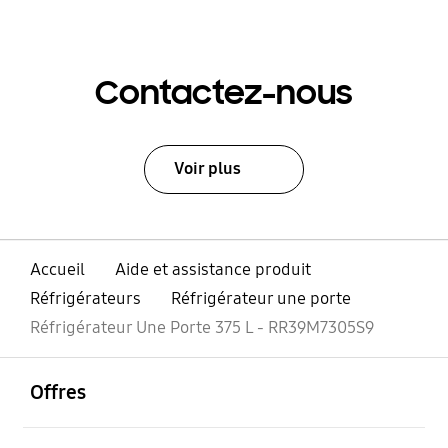
Contactez-nous
Voir plus
Accueil
Aide et assistance produit
Réfrigérateurs
Réfrigérateur une porte
Réfrigérateur Une Porte 375 L - RR39M7305S9
ouvrir
Footer Navigation
Offres
ouvrir