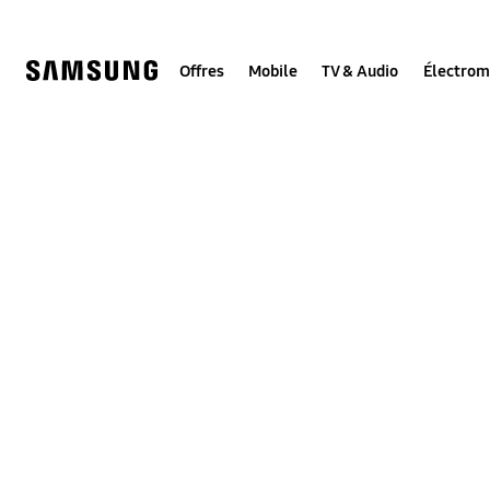
Skip
to
content
Offres
Mobile
TV & Audio
Électro