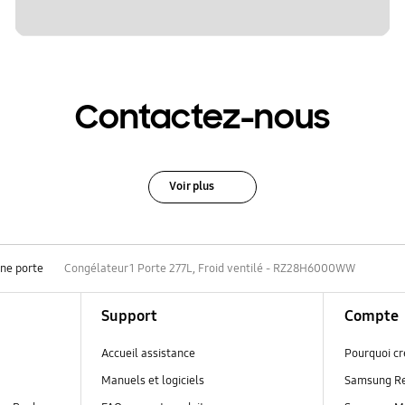
Contactez-nous
Voir plus
une porte
Congélateur 1 Porte 277L, Froid ventilé - RZ28H6000WW
Support
Compte
Accueil assistance
Pourquoi c
Manuels et logiciels
Samsung R