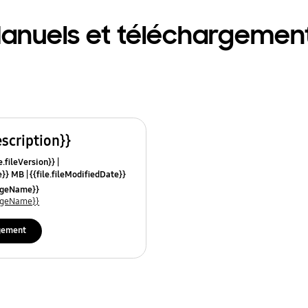
anuels et téléchargemen
escription}}
e.fileVersion}}
ze}} MB
{{file.fileModifiedDate}}
mes}}
uageName}}
uageName}}
gement