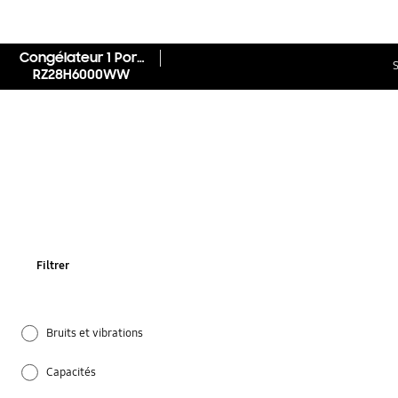
Congélateur 1 Porte 277L, Froid ventilé - RZ28H6000WW
S
RZ28H6000WW
Filtrer
Bruits et vibrations
Capacités