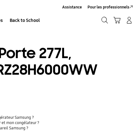
Assistance
Pour les professionnels
Recherche
Panier
Se connecter/S’inscrire
es
Back to School
Recherche
Porte 277L,
 - RZ28H6000WW
igérateur Samsung ?
r et mon congélateur ?
pareil Samsung ?