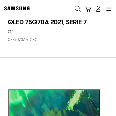
Skip
to
Recherche
Panier
Navigation
Se connecter
content
QLED 75Q70A 2021, SERIE 7
75"
QE75Q70AATXXC
Q
7
20
SE
7