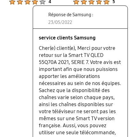
4
5
seulement 4 en français et elles sont sans intérêt !
Je n'ai pas un moyen d'obtenir Samsung TV Plus
Réponse de Samsung :
pour la France,je ne sais pas pourquoi Samsung
23/05/2022
pense qu'en Suisse tout le monde parle allemand
c'est faut, d'ailleurs beaucoup de Suisses
Allemand ne comprennent pas l'allemand,en
service clients Samsung
Suisse nous sommes plus de 2mio de francophone
Cher(e) client(e), Merci pour votre
et 1mio d'italophone et plus d'1a2 millions de
retour sur la Smart TV QLED
Kosovars mais c'est pas une langue nationale
55Q70A 2021, SERIE 7. Votre avis est
officielle ! Ma box Swisscom est branchée en Hdmi
important afin que nous puissions
et les chaînes ne sont pas installées sur le
apporter les améliorations
téléviseur,je ne sais pas trop pourquoi ! C'est pas
nécessaires au sein de nos équipes.
moi qui l'ai installé donc j'ai besoin de 2 même 3
Sachez que la disponibilité des
télécommandes! A part ça y a rien à dire, sauf le
chaînes varie selon chaque pays,
son sans sound système,c très moyen!
ainsi les chaînes disponibles sur
votre téléviseur ne seront pas les
mêmes sur une Smart TV version
française. Aussi, vous pouvez
utiliser une seule télécommande,