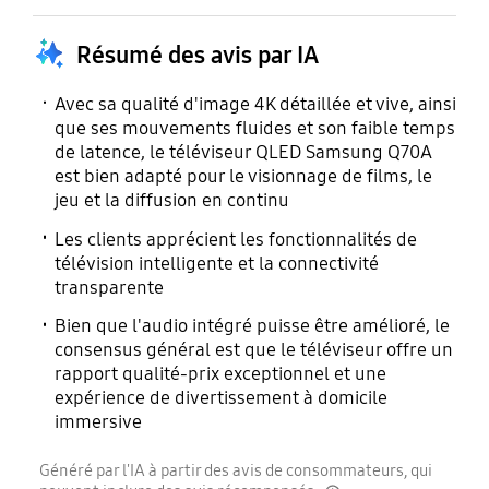
Compatible accessoires
Teletext (TTX)
Résumé des avis par IA
HID via USB
Yes
Yes
Avec sa qualité d'image 4K détaillée et vive, ainsi
que ses mouvements fluides et son faible temps
de latence, le téléviseur QLED Samsung Q70A
Time Shift (contrôle du
IPv6 Support
est bien adapté pour le visionnage de films, le
direct)
jeu et la diffusion en continu
Yes
Yes(N/A for IT)
Les clients apprécient les fonctionnalités de
télévision intelligente et la connectivité
transparente
Support MBR
Bien que l'audio intégré puisse être amélioré, le
Yes
consensus général est que le téléviseur offre un
rapport qualité-prix exceptionnel et une
expérience de divertissement à domicile
immersive
Généré par l'IA à partir des avis de consommateurs, qui