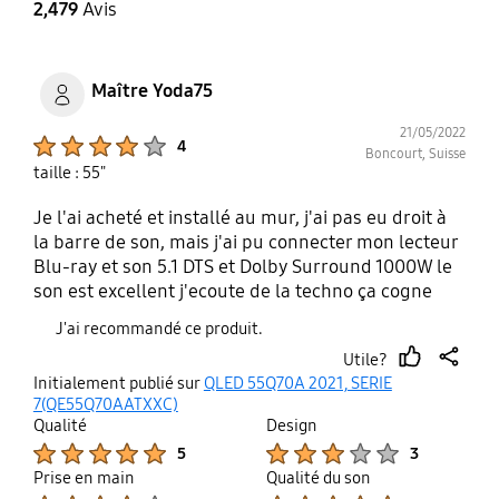
2,479
Avis
Maître Yoda75
21/05/2022
Product Ratings :
4
Boncourt, Suisse
taille : 55"
Je l'ai acheté et installé au mur, j'ai pas eu droit à
la barre de son, mais j'ai pu connecter mon lecteur
Blu-ray et son 5.1 DTS et Dolby Surround 1000W le
son est excellent j'ecoute de la techno ça cogne
fort c propre,pas de saturation ! La Smart TV est
J'ai recommandé ce produit.
facile à utiliser ! Je suis juste déçu que 7jours après
Utile?
l'achat le prix a été divisé par deux,si on m'avait
thumb
share
Initialement publié sur
QLED 55Q70A 2021, SERIE
prévenu j'aurais certainement pris en 65"! Un
up
7(QE55Q70AATXXC)
vendeur comme Fust en Suisse est certainement
Qualité
Design
au courant qu'il aura une offre de 800frs de rabais
Product Ratings :
Product Ratings :
5
3
la semaine suivante,non? Quand à Samsung TV j'ai
Prise en main
Qualité du son
des centaines même des milliers de chaînes mais
Product Ratings :
Product Ratings :