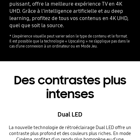
puissant, offre la meilleure expérience TV en 4K
UHD. Grâce à l'intelligence artificielle et au deep
learning, profitez de tous vos contenus en 4K UHD,
quel que soit la source.
* L’expérience visuelle peut varier selon le type de contenu et le format.
Il est possible que la technologie « Upscaling » ne s’applique pas dans le
cas d’une connexion à un ordinateur ou en Mode Jeu.
Des contrastes plus
intenses
Dual LED
La nouvelle technologie de rétroéclairage Dual LED offre un
contraste plus profond et des couleurs plus riches. En mode
Cinéma, profitez d'un rendu plus homogène eu d'une