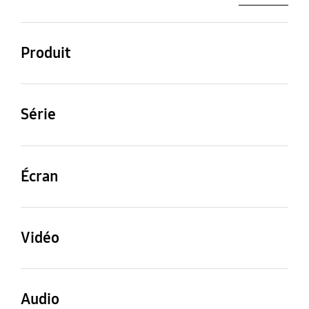
Produit
QLED
Série
7
Écran
Taille de l'écran
Résolution
75"
3,840 x 2,160
Vidéo
Processeur
AI Picture
Quantum Processor 4K
Yes
Audio